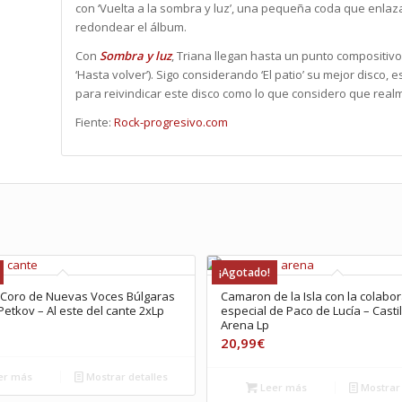
con ‘Vuelta a la sombra y luz’, una pequeña coda que enla
redondear el álbum.
Con
Sombra y luz
, Triana llegan hasta un punto compositiv
‘Hasta volver’). Sigo considerando ‘El patio’ su mejor disco, 
para reivindicar este disco como lo que considero que realm
Fiente:
Rock-progresivo.com
¡Agotado!
 Coro de Nuevas Voces Búlgaras
Camaron de la Isla con la colabo
Petkov – Al este del cante 2xLp
especial de Paco de Lucía – Casti
Arena Lp
20,99
€
er más
Mostrar detalles
Leer más
Mostrar 