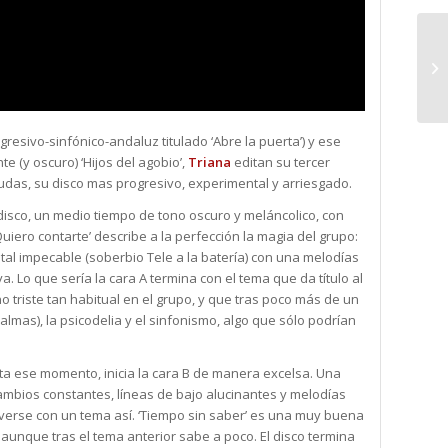
gresivo-sinfónico-andaluz titulado ‘Abre la puerta’) y ese
te (y oscuro) ‘Hijos del agobio’,
Triana
editan su tercer
dudas, su disco mas progresivo, experimental y arriesgado.
r disco, un medio tiempo de tono oscuro y meláncolico, con
uiero contarte’ describe a la perfección la magia del grupo:
al impecable (soberbio Tele a la batería) con una melodías
. Lo que sería la cara A termina con el tema que da título al
 triste tan habitual en el grupo, y que tras poco más de un
lmas), la psicodelia y el sinfonismo, algo que sólo podrían
asta ese momento, inicia la cara B de manera excelsa. Una
cambios constantes, líneas de bajo alucinantes y melodías
verse con un tema así. ‘Tiempo sin saber’ es una muy buena
 aunque tras el tema anterior sabe a poco. El disco termina