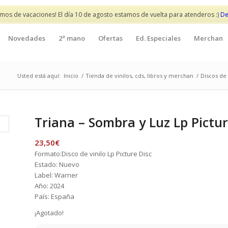
mos de vacaciones! El día 10 de agosto estamos de vuelta para atenderos :)
De
Novedades
2ª mano
Ofertas
Ed. Especiales
Merchan
Usted está aquí:
Inicio
/
Tienda de vinilos, cds, libros y merchan
/
Discos de 
Triana – Sombra y Luz Lp Pictur
23,50
€
Formato:Disco de vinilo Lp Picture Disc
Estado: Nuevo
Label: Warner
Año: 2024
País: España
¡Agotado!