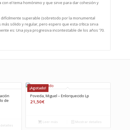
za con el tema homónimo y que sirve para dar cohesión y
o difícilmente superable (sobretodo por la monumental
es más sólido y regular, pero espero que esta crítica sirva
ente es: Una joya progresiva incontestable de los años ’70.
¡Agotado!
ración
Poveda, Miguel – Enlorquecido Lp
llo de
21,50
€
Leer más
Mostrar detalles
detalles