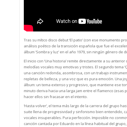
Tras su mítico disco debut ‘El patio’ (con ese monumento pro
análisis poético de la transición española que fue el excelen
álbum ‘Sombra y luz’ en el año 1979, sin ningún género de 
El inicio con ‘Una historia’ remite directamente a su anterio
melodías vocales muy emotivas y tristes. El segundo tema ‘Q
una canción redonda, asombrosa, con un trabajo instrument
repletas de belleza, y una voz que es pura emoción. Una joya
álbum: un tema extenso y progresivo, que mantiene ese tono
minuto deriva hacia una larga jam entre el flamenco (esas pa
hacer ellos sin fracasar en el intento.
‘Hasta volver’, el tema más largo de la carrera del grupo h
suite llena de progresividad y sinfonismo bien entendido, 
vocales insuperables. Pura perfección. Imposible no conmo
canción cantada por Eduardo en la línea habitual del grupo,