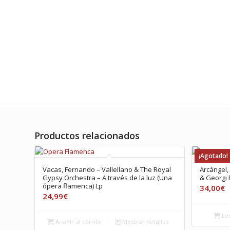
Productos relacionados
¡Agotado!
Vacas, Fernando – Vallellano & The Royal
Arcángel,
Gypsy Orchestra – A través de la luz (Una
& Georgi 
ópera flamenca) Lp
34,00
€
24,99
€
Le
Añadir al carrito
Mostrar detalles