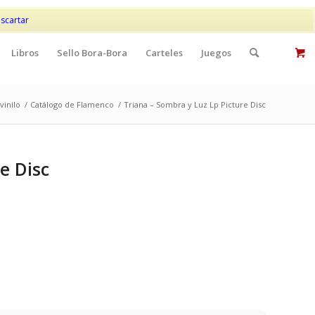
Mi cuenta
Contacto
scartar
Libros
Sello Bora-Bora
Carteles
Juegos
vinilo
/
Catálogo de Flamenco
/
Triana – Sombra y Luz Lp Picture Disc
e Disc