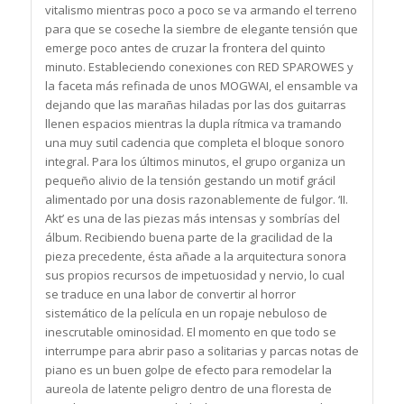
vitalismo mientras poco a poco se va armando el terreno
para que se coseche la siembre de elegante tensión que
emerge poco antes de cruzar la frontera del quinto
minuto. Estableciendo conexiones con RED SPAROWES y
la faceta más refinada de unos MOGWAI, el ensamble va
dejando que las marañas hiladas por las dos guitarras
llenen espacios mientras la dupla rítmica va tramando
una muy sutil cadencia que completa el bloque sonoro
integral. Para los últimos minutos, el grupo organiza un
pequeño alivio de la tensión gestando un motif grácil
alimentado por una dosis razonablemente de fulgor. ‘II.
Akt’ es una de las piezas más intensas y sombrías del
álbum. Recibiendo buena parte de la gracilidad de la
pieza precedente, ésta añade a la arquitectura sonora
sus propios recursos de impetuosidad y nervio, lo cual
se traduce en una labor de convertir al horror
sistemático de la película en un ropaje nebuloso de
inescrutable ominosidad. El momento en que todo se
interrumpe para abrir paso a solitarias y parcas notas de
piano es un buen golpe de efecto para remodelar la
aureola de latente peligro dentro de una floresta de