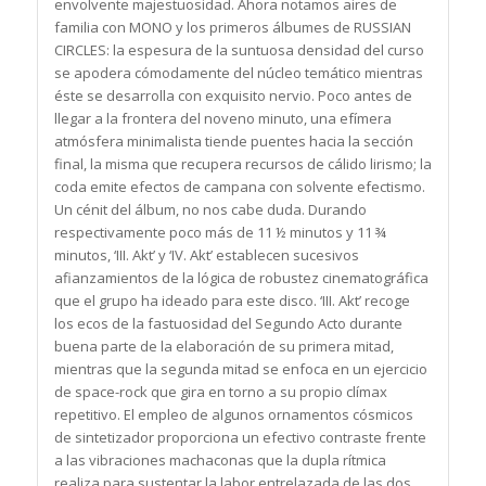
envolvente majestuosidad. Ahora notamos aires de
familia con MONO y los primeros álbumes de RUSSIAN
CIRCLES: la espesura de la suntuosa densidad del curso
se apodera cómodamente del núcleo temático mientras
éste se desarrolla con exquisito nervio. Poco antes de
llegar a la frontera del noveno minuto, una efímera
atmósfera minimalista tiende puentes hacia la sección
final, la misma que recupera recursos de cálido lirismo; la
coda emite efectos de campana con solvente efectismo.
Un cénit del álbum, no nos cabe duda. Durando
respectivamente poco más de 11 ½ minutos y 11 ¾
minutos, ‘III. Akt’ y ‘IV. Akt’ establecen sucesivos
afianzamientos de la lógica de robustez cinematográfica
que el grupo ha ideado para este disco. ‘III. Akt’ recoge
los ecos de la fastuosidad del Segundo Acto durante
buena parte de la elaboración de su primera mitad,
mientras que la segunda mitad se enfoca en un ejercicio
de space-rock que gira en torno a su propio clímax
repetitivo. El empleo de algunos ornamentos cósmicos
de sintetizador proporciona un efectivo contraste frente
a las vibraciones machaconas que la dupla rítmica
realiza para sustentar la labor entrelazada de las dos