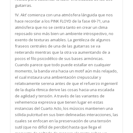
guitarras.
‘IV. Akt’ comienza con una atmósfera lánguida que nos
hace recordar a los PINK FLOYD de la fase 69-71, una
atmósfera que no se centra tanto en crear un clima
reposado sino más bien un ambiente introspectivo, no
exento de texturas amables. La gentileza de algunos
fraseos centrales de una de las guitarras se va
reiterando mientras que la otra va aumentando de a
pocos el filo psicodélico de sus bases armónicas.
Cuando parece que todo puede estallar en cualquier
momento, la banda vira hacia un motif aún más relajado,
el cual instaura una ambientación crepuscular y
relativamente serena antes de que el refuerzo ingenieril
de la dupla rítmica derive las cosas hacia una escalada
de agilidad y tensión. A través de las variantes de
vehemencia expresiva que tienen lugar en estas
instancias del Cuarto Acto, los músicos mantienen una
sólida pulcritud en sus bien delineadas interacciones, las
cuales se enfocan en la preservación de una tensión
sutil (que no difícil de percibir) hasta que llega el