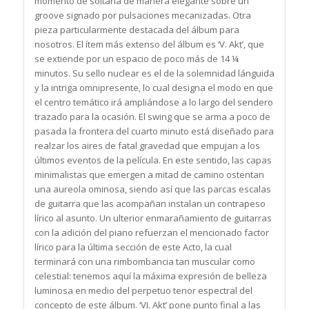
momento de soltarla de manera elegante sobre un
groove signado por pulsaciones mecanizadas. Otra
pieza particularmente destacada del álbum para
nosotros. El ítem más extenso del álbum es ‘V. Akt’, que
se extiende por un espacio de poco más de 14 ¼
minutos. Su sello nuclear es el de la solemnidad lánguida
y la intriga omnipresente, lo cual designa el modo en que
el centro temático irá ampliándose a lo largo del sendero
trazado para la ocasión. El swing que se arma a poco de
pasada la frontera del cuarto minuto está diseñado para
realzar los aires de fatal gravedad que empujan a los
últimos eventos de la película. En este sentido, las capas
minimalistas que emergen a mitad de camino ostentan
una aureola ominosa, siendo así que las parcas escalas
de guitarra que las acompañan instalan un contrapeso
lírico al asunto. Un ulterior enmarañamiento de guitarras
con la adición del piano refuerzan el mencionado factor
lírico para la última sección de este Acto, la cual
terminará con una rimbombancia tan muscular como
celestial: tenemos aquí la máxima expresión de belleza
luminosa en medio del perpetuo tenor espectral del
concepto de este álbum. ‘VI. Akt’ pone punto final a las