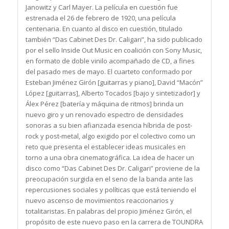
Janowitz y Carl Mayer. La película en cuestión fue
estrenada el 26 de febrero de 1920, una película
centenaria. En cuanto al disco en cuestión, titulado
también “Das Cabinet Des Dr. Caligari”, ha sido publicado
por el sello Inside Out Music en coalición con Sony Music,
en formato de doble vinilo acompañado de CD, a fines
del pasado mes de mayo. El cuarteto conformado por
Esteban Jiménez Girón [guitarras y piano], David “Macón”
López [guitarras], Alberto Tocados [bajo y sintetizador] y
Álex Pérez [batería y máquina de ritmos] brinda un
nuevo giro y un renovado espectro de densidades
sonoras a su bien afianzada esencia híbrida de post-
rock y post-metal, algo exigido por el colectivo como un
reto que presenta el establecer ideas musicales en
torno a una obra cinematográfica. La idea de hacer un
disco como “Das Cabinet Des Dr. Caligari” proviene de la
preocupación surgida en el seno de la banda ante las
repercusiones sociales y políticas que está teniendo el
nuevo ascenso de movimientos reaccionarios y
totalitaristas. En palabras del propio Jiménez Girón, el
propósito de este nuevo paso en la carrera de TOUNDRA