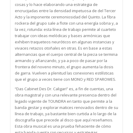
cosas y lo hace elaborando una estrategia de
encrucijadas entre la densidad impetuosa de del Tercer
Acto y la imponente ceremoniosidad del Quinto. La fibra
rockera del grupo sale a flote con una energía sobria y, a
la vez, rotunda: esta línea de trabajo permite al cuarteto
trabajar con ideas melódicas y bases armónicas que
exhiben traqueteos neuróticos en algunas instancias y
vivaces retazos otoñales en otras. Es en base a estas
alternancias que el cuerpo central de la pieza se termina
armando y afianzando, y ya a poco de pasar por la
frontera del noveno minuto, el grupo aumenta la dosis
de garra. Vuelven a plenitud las conexiones estilísticas
que el grupo a veces tiene con MONO y RED SPAROWES.
“Das Cabinet Des Dr. Caligari” es, a fin de cuentas, una
obra magistral y con una relevante presencia dentro del
legado vigente de TOUNDRA en tanto que permite a la
banda gestar y explorar matices renovados dentro de su
línea de trabajo, ya bastante bien curtida a lo largo de la
discografía que precede al disco que aquí reseñamos.
Esta obra musical es una prueba fehaciente de cómo
esta banda cuenta con recursos y estrategias