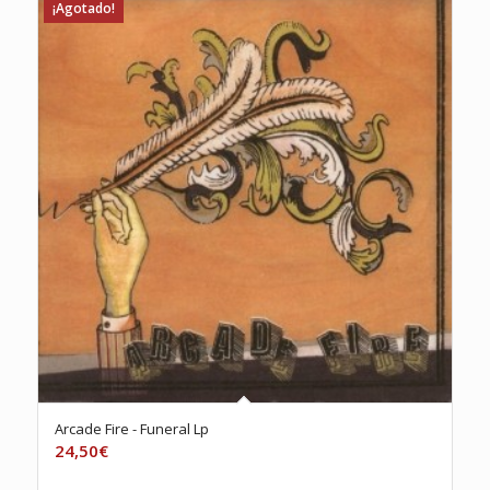
¡Agotado!
Arcade Fire ‎- Funeral Lp
24,50
€