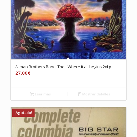
Allman Brothers Band, The ‎- Where it all begins 2xLp
27,00
€
Leer más
Mostrar detalles
¡Agotado!