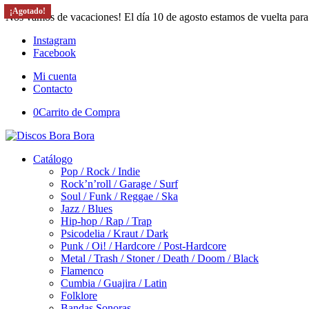
¡Agotado!
¡Agotado!
Nos vamos de vacaciones! El día 10 de agosto estamos de vuelta para
Instagram
Facebook
Mi cuenta
Contacto
0
Carrito de Compra
Catálogo
Pop / Rock / Indie
Rock’n’roll / Garage / Surf
Soul / Funk / Reggae / Ska
Jazz / Blues
Hip-hop / Rap / Trap
Psicodelia / Kraut / Dark
Punk / Oi! / Hardcore / Post-Hardcore
Metal / Trash / Stoner / Death / Doom / Black
Flamenco
Cumbia / Guajira / Latin
Folklore
Bandas Sonoras