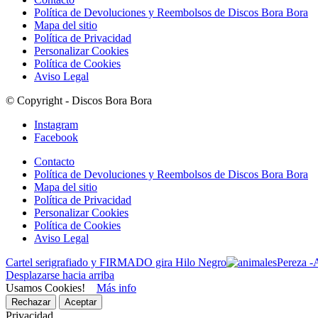
de
se
Política de Devoluciones y Reembolsos de Discos Bora Bora
producto
pueden
Mapa del sitio
elegir
Política de Privacidad
en
Personalizar Cookies
la
Política de Cookies
página
Aviso Legal
de
producto
© Copyright - Discos Bora Bora
Instagram
Facebook
Contacto
Política de Devoluciones y Reembolsos de Discos Bora Bora
Mapa del sitio
Política de Privacidad
Personalizar Cookies
Política de Cookies
Aviso Legal
Cartel serigrafiado y FIRMADO gira Hilo Negro
Pereza -
Desplazarse hacia arriba
Usamos Cookies!
Más info
Rechazar
Aceptar
Privacidad