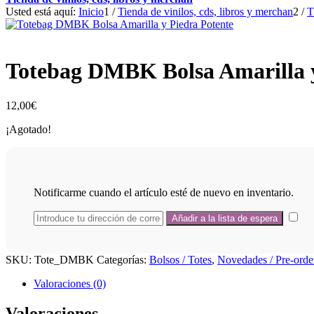
Usted está aquí:
Inicio
1
/
Tienda de vinilos, cds, libros y merchan
2
/
T
Totebag DMBK Bolsa Amarilla y
12,00
€
¡Agotado!
Notificarme cuando el artículo esté de nuevo en inventario.
SKU:
Tote_DMBK
Categorías:
Bolsos / Totes
,
Novedades / Pre-orde
Valoraciones (0)
Valoraciones