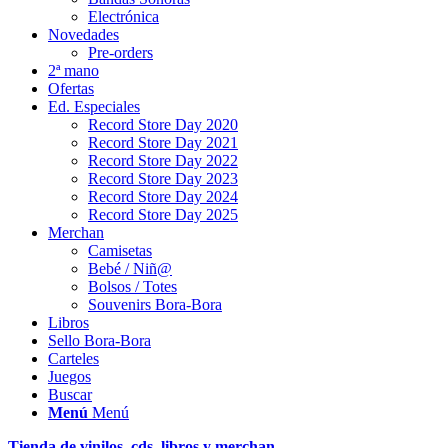
Electrónica
Novedades
Pre-orders
2ª mano
Ofertas
Ed. Especiales
Record Store Day 2020
Record Store Day 2021
Record Store Day 2022
Record Store Day 2023
Record Store Day 2024
Record Store Day 2025
Merchan
Camisetas
Bebé / Niñ@
Bolsos / Totes
Souvenirs Bora-Bora
Libros
Sello Bora-Bora
Carteles
Juegos
Buscar
Menú
Menú
Tienda de vinilos, cds, libros y merchan