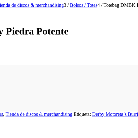
ienda de discos & merchandising
3
/
Bolsos / Totes
4
/
Totebag DMBK Bo
 Piedra Potente
rs
,
Tienda de discos & merchandising
Etiqueta:
Derby Motoreta´s Burr