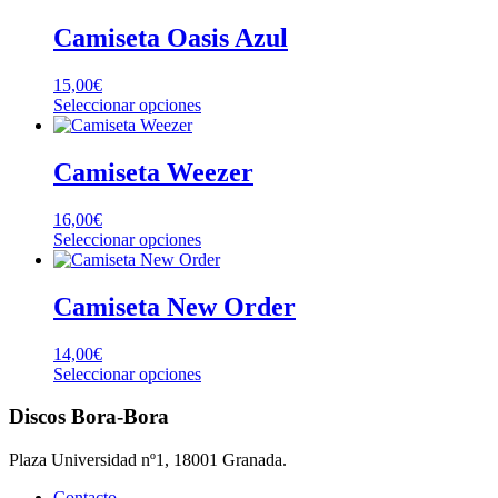
tiene
múltiples
Camiseta Oasis Azul
variantes.
Las
15,00
€
opciones
Este
Seleccionar opciones
se
producto
pueden
tiene
elegir
múltiples
Camiseta Weezer
en
variantes.
la
Las
página
16,00
€
opciones
de
Este
Seleccionar opciones
se
producto
producto
pueden
tiene
elegir
múltiples
Camiseta New Order
en
variantes.
la
Las
página
14,00
€
opciones
de
Este
Seleccionar opciones
se
producto
producto
pueden
tiene
Discos Bora-Bora
elegir
múltiples
en
variantes.
la
Plaza Universidad nº1, 18001 Granada.
Las
página
opciones
Contacto