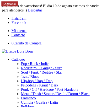
¡Agotado!
¡Agotado!
¡Agotado!
Nos vamos de vacaciones! El día 10 de agosto estamos de vuelta
para atenderos :)
Descartar
Instagram
Facebook
Mi cuenta
Contacto
0
Carrito de Compra
Catálogo
Pop / Rock / Indie
Rock’n’roll / Garage / Surf
Soul / Funk / Reggae / Ska
Jazz / Blues
Hip-hop / Rap / Trap
Psicodelia / Kraut / Dark
Punk / Oi! / Hardcore / Post-Hardcore
Metal / Trash / Stoner / Death / Doom / Black
Flamenco
Cumbia / Guajira / Latin
Folklore