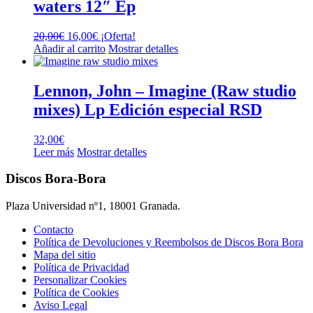
waters 12″ Ep
El
El
20,00
€
16,00
€
¡Oferta!
precio
precio
Añadir al carrito
Mostrar detalles
original
actual
era:
es:
20,00€.
16,00€.
Lennon, John – Imagine (Raw studio
mixes) Lp Edición especial RSD
32,00
€
Leer más
Mostrar detalles
Discos Bora-Bora
Plaza Universidad nº1, 18001 Granada.
Contacto
Política de Devoluciones y Reembolsos de Discos Bora Bora
Mapa del sitio
Política de Privacidad
Personalizar Cookies
Política de Cookies
Aviso Legal