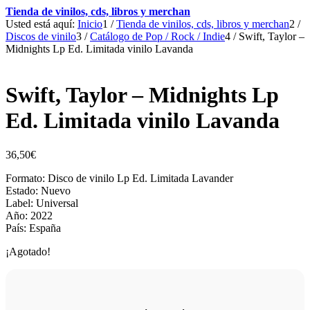
Tienda de vinilos, cds, libros y merchan
Usted está aquí:
Inicio
1
/
Tienda de vinilos, cds, libros y merchan
2
/
Discos de vinilo
3
/
Catálogo de Pop / Rock / Indie
4
/
Swift, Taylor –
Midnights Lp Ed. Limitada vinilo Lavanda
Swift, Taylor – Midnights Lp
Ed. Limitada vinilo Lavanda
36,50
€
Formato: Disco de vinilo Lp Ed. Limitada Lavander
Estado: Nuevo
Label: Universal
Año: 2022
País: España
¡Agotado!