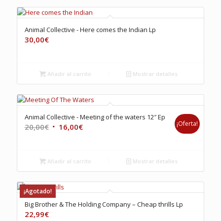
Animal Collective ‎- Here comes the Indian Lp
30,00
€
Añadir al carrito
Mostrar detalles
Animal Collective ‎- Meeting of the waters 12″ Ep
¡Oferta!
El
El
20,00
€
16,00
€
precio
precio
original
actual
era:
es:
Añadir al carrito
Mostrar detalles
20,00€.
16,00€.
¡Agotado!
Big Brother & The Holding Company – Cheap thrills Lp
22,99
€