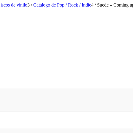
iscos de vinilo
3
/
Catálogo de Pop / Rock / Indie
4
/
Suede – Coming u