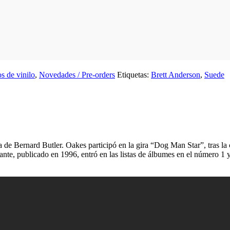
s de vinilo
,
Novedades / Pre-orders
Etiquetas:
Brett Anderson
,
Suede
a de Bernard Butler. Oakes participó en la gira “Dog Man Star”, tras la 
ante, publicado en 1996, entró en las listas de álbumes en el número 1 