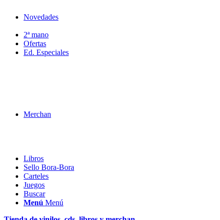
Novedades
2ª mano
Ofertas
Ed. Especiales
Merchan
Libros
Sello Bora-Bora
Carteles
Juegos
Buscar
Menú
Menú
Tienda de vinilos, cds, libros y merchan