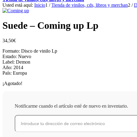
Usted está aquí:
Inicio
1
/
Tienda de vinilos, cds, libros y merchan
2
/
D
Suede – Coming up Lp
34,50
€
Formato: Disco de vinilo Lp
Estado: Nuevo
Label: Demon
Año: 2014
País: Europa
¡Agotado!
Notificarme cuando el artículo esté de nuevo en inventario.