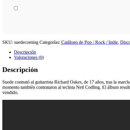
SKU:
suedecoming
Categorías:
Catálogo de Pop / Rock / Indie
,
Disco
Descripción
Valoraciones (0)
Descripción
Suede contrató al guitarrista Richard Oakes, de 17 años, tras la march
momento también contrataron al teclista Neil Codling. El álbum result
vendido.