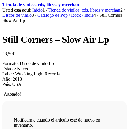
Tienda de vinilos, cds, libros y merchan
Usted está aquí:
Inicio
1
/
Tienda de vinilos, cds, libros y merchan
2
/
Discos de vinilo
3
/
Catálogo de Pop / Rock / Indie
4
/
Still Corners –
Slow Air Lp
Still Corners – Slow Air Lp
28,50
€
Formato: Disco de vinilo Lp
Estado: Nuevo
Label: Wrecking Light Records
Año: 2018
País: USA
¡Agotado!
Notificarme cuando el artículo esté de nuevo en
inventario.