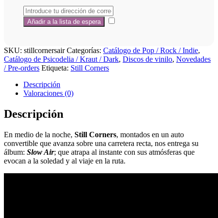
SKU:
stillcornersair
Categorías:
Catálogo de Pop / Rock / Indie
,
Catálogo de Psicodelia / Kraut / Dark
,
Discos de vinilo
,
Novedades
/ Pre-orders
Etiqueta:
Still Corners
Descripción
Valoraciones (0)
Descripción
En medio de la noche,
Still Corners
, montados en un auto
convertible que avanza sobre una carretera recta, nos entrega su
álbum:
Slow Air
; que atrapa al instante con sus atmósferas que
evocan a la soledad y al viaje en la ruta.