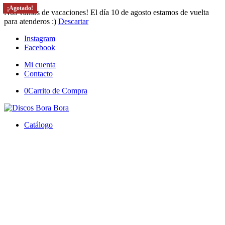
¡Agotado!
¡Agotado!
¡Agotado!
¡Agotado!
¡Agotado!
Nos vamos de vacaciones! El día 10 de agosto estamos de vuelta
para atenderos :)
Descartar
Instagram
Facebook
Mi cuenta
Contacto
0
Carrito de Compra
Catálogo