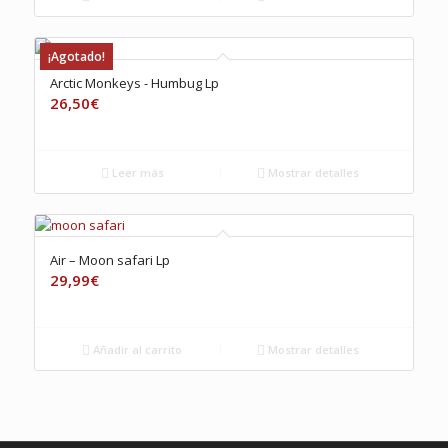
¡Agotado!
Arctic Monkeys ‎- Humbug Lp
26,50
€
Leer más
Mostrar detalles
Air – Moon safari Lp
29,99
€
Añadir al carrito
Mostrar detalles