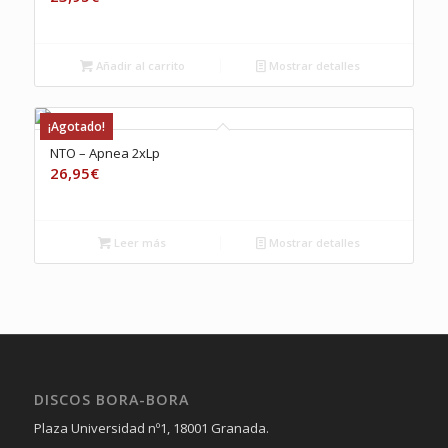
Añadir al carrito
Mostrar detalles
¡Agotado!
NTO – Apnea 2xLp
26,95
€
Leer más
Mostrar detalles
DISCOS BORA-BORA
Plaza Universidad nº1, 18001 Granada.