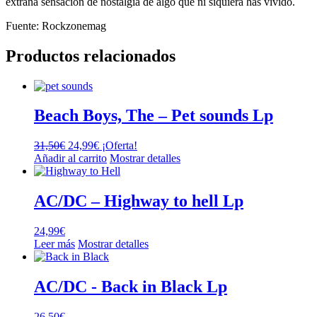
extraña sensación de nostalgia de algo que ni siquiera has vivido.
Fuente: Rockzonemag
Productos relacionados
Beach Boys, The – Pet sounds Lp
El
El
31,50
€
24,99
€
¡Oferta!
precio
precio
Añadir al carrito
Mostrar detalles
original
actual
era:
es:
31,50€.
24,99€.
AC/DC – Highway to hell Lp
24,99
€
Leer más
Mostrar detalles
AC/DC ‎- Back in Black Lp
26,50
€