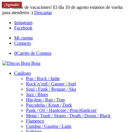
¡Agotado!
¡Agotado!
¡Agotado!
¡Agotado!
Nos vamos de vacaciones! El día 10 de agosto estamos de vuelta
para atenderos :)
Descartar
Instagram
Facebook
Mi cuenta
Contacto
0
Carrito de Compra
Catálogo
Pop / Rock / Indie
Rock’n’roll / Garage / Surf
Soul / Funk / Reggae / Ska
Jazz / Blues
Hip-hop / Rap / Trap
Psicodelia / Kraut / Dark
Punk / Oi! / Hardcore / Post-Hardcore
Metal / Trash / Stoner / Death / Doom / Black
Flamenco
Cumbia / Guajira / Latin
Folklore