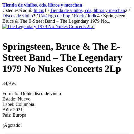
Tienda de vinilos, cds, libros y merchan
Usted está aquí:
Inicio
1
/
Tienda de vinilos, cds, libros y merchan
2
/
Discos de vinilo
3
/
Catálogo de Pop / Rock / Indie
4
/
Springsteen,
Bruce & The E-Street Band – The Legendary 1979 No...
Springsteen, Bruce & The E-
Street Band – The Legendary
1979 No Nukes Concerts 2Lp
34,95
€
Formato: Doble disco de vinilo
Estado: Nuevo
Label: Columbia
Año: 2021
País: Europa
¡Agotado!