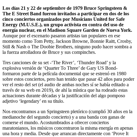
Los días 21 y 22 de septiembre de 1979 Bruce Springsteen &
The E Street Band fueron invitados a participar en dos de los
cinco conciertos organizados por Musicians United for Safe
Energy (M.U.S.E.), un grupo activista en contra del uso de
energía nuclear, en el Madison Square Garden de Nueva York.
Aunque por el escenario pasaron artistas tan populares en ese
momento como Tom Petty, Jackson Browne, Bonnie Raitt, Crosby,
Still & Nash o The Doobie Brothers, ninguno pudo hacer sombra a
la fuerza arrolladora de Bruce y sus compinches.
Tres canciones de su set -‘The River’, ‘Thunder Road’ y la
explosiva versión de ‘Quarter To Three’ de Gary US Bond-
formaron parte de la película documental que se estrenó en 1980
sobre estos conciertos, pero han tenido que pasar 42 años para poder
ver el resto del
set
(el audio de ambas noches sí se había editado a
través de su web en 2019), de ahí la mística que ha rodeado estas
actuaciones durante décadas y la justificación del algo pomposo
adjetivo ‘legendary’ en su título.
Nos encontramos a un Springsteen pletórico (cumplió 30 años en la
medianoche del segundo concierto) y a una banda con ganas de
comerse el mundo. Acostumbrados a ofrecer conciertos
maratonianos, los músicos concentraron la misma energía en apenas
una hora y media. Desde que arrancan directamente con ‘Prove It