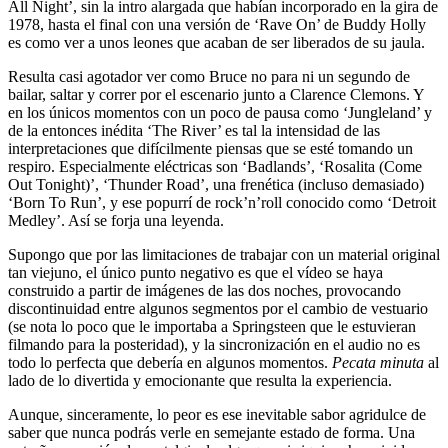
All Night’, sin la intro alargada que habían incorporado en la gira de
1978, hasta el final con una versión de ‘Rave On’ de Buddy Holly
es como ver a unos leones que acaban de ser liberados de su jaula.
Resulta casi agotador ver como Bruce no para ni un segundo de
bailar, saltar y correr por el escenario junto a Clarence Clemons. Y
en los únicos momentos con un poco de pausa como ‘Jungleland’ y
de la entonces inédita ‘The River’ es tal la intensidad de las
interpretaciones que difícilmente piensas que se esté tomando un
respiro. Especialmente eléctricas son ‘Badlands’, ‘Rosalita (Come
Out Tonight)’, ‘Thunder Road’, una frenética (incluso demasiado)
‘Born To Run’, y ese popurrí de rock’n’roll conocido como ‘Detroit
Medley’. Así se forja una leyenda.
Supongo que por las limitaciones de trabajar con un material original
tan viejuno, el único punto negativo es que el vídeo se haya
construido a partir de imágenes de las dos noches, provocando
discontinuidad entre algunos segmentos por el cambio de vestuario
(se nota lo poco que le importaba a Springsteen que le estuvieran
filmando para la posteridad), y la sincronización en el audio no es
todo lo perfecta que debería en algunos momentos.
Pecata minuta
al
lado de lo divertida y emocionante que resulta la experiencia.
Aunque, sinceramente, lo peor es ese inevitable sabor agridulce de
saber que nunca podrás verle en semejante estado de forma. Una