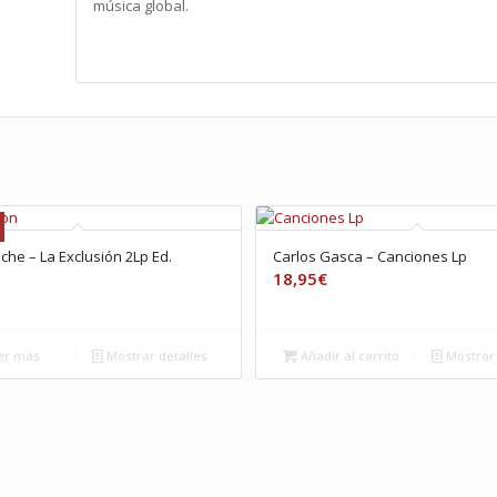
música global.
che – La Exclusión 2Lp Ed.
Carlos Gasca – Canciones Lp
18,95
€
er más
Mostrar detalles
Añadir al carrito
Mostrar 