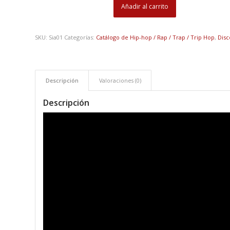
Añadir al carrito
SKU:
Sia01
Categorías:
Catálogo de Hip-hop / Rap / Trap / Trip Hop
,
Disc
Descripción
Valoraciones (0)
Descripción