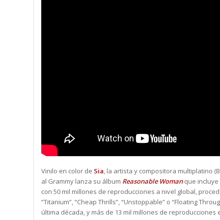
Vinilo en color de
Sia
, la artista y compositora multiplatino
al Grammy lanza su álbum
Reasonable Woman
que incluye
con 50 mil millones de reproducciones a nivel global, proced
“Titanium”, “Cheap Thrills”, “Unstoppable” o “Floating Thro
última década, y más de 13 mil millones de reproducciones