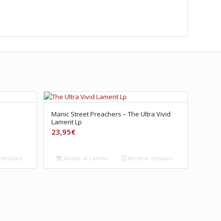
Manic Street Preachers – The Ultra Vivid
Lament Lp
23,95
€
detalles
Añadir al carrito
Mostrar detalles