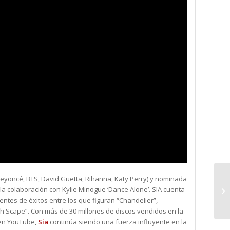
 (Beyoncé, BTS, David Guetta, Rihanna, Katy Perry) y nominada
 la colaboración con Kylie Minogue ‘Dance Alone’. SIA cuenta
entes de éxitos entre los que figuran “Chandelier”,
ugh Scape”. Con más de 30 millones de discos vendidos en la
 en YouTube,
Sia
continúa siendo una fuerza influyente en la