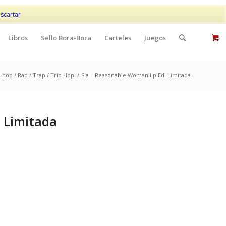
Mi cuenta
Contacto
scartar
Libros
Sello Bora-Bora
Carteles
Juegos
-hop / Rap / Trap / Trip Hop
/
Sia – Reasonable Woman Lp Ed. Limitada
 Limitada