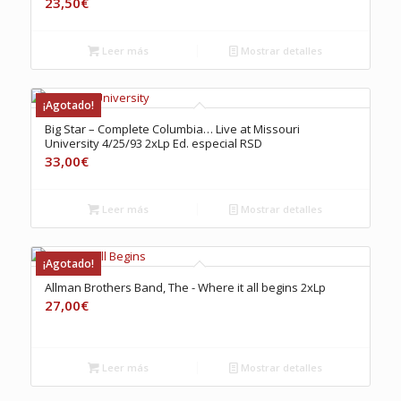
23,50
€
Leer más
Mostrar detalles
¡Agotado!
Big Star – Complete Columbia… Live at Missouri
University 4/25/93 2xLp Ed. especial RSD
33,00
€
Leer más
Mostrar detalles
¡Agotado!
Allman Brothers Band, The ‎- Where it all begins 2xLp
27,00
€
Leer más
Mostrar detalles