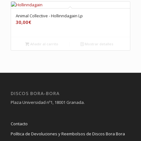
Animal Collective ‎- Hollinndagain Lp
30,00
€
Añadir al carrito
Mostrar detalles
DISCOS BORA-BORA
Plaza Universidad nº1, 18001 Granada.
Contacto
Política de Devoluciones y Reembolsos de Discos Bora Bora