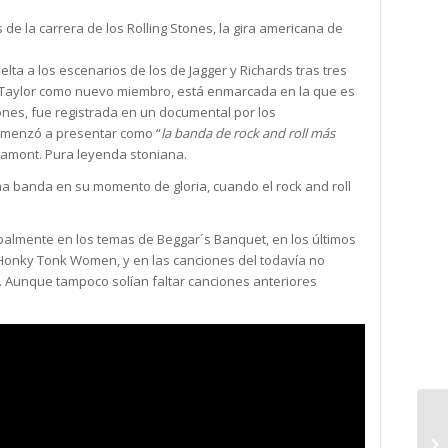
e la carrera de los Rolling Stones, la gira americana de
lta a los escenarios de los de Jagger y Richards tras tres
ck Taylor como nuevo miembro, está enmarcada en la que es
nes, fue registrada en un documental por los
comenzó a presentar como “
la banda de rock and roll más
ltamont. Pura leyenda stoniana.
na banda en su momento de gloria, cuando el rock and roll
cipalmente en los temas de Beggar´s Banquet, en los últimos
 o Honky Tonk Women, y en las canciones del todavía no
). Aunque tampoco solían faltar canciones anteriores