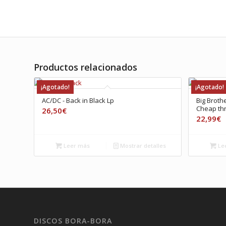
Productos relacionados
¡Agotado!
¡Agotado!
AC/DC ‎- Back in Black Lp
Big Broth
Cheap thri
26,50
€
22,99
€
Leer más
Mostrar detalles
Le
DISCOS BORA-BORA