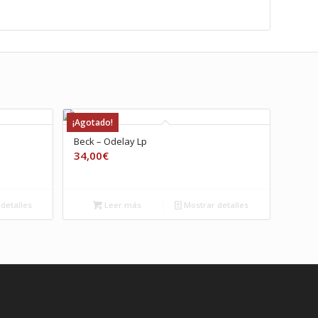
¡Agotado!
Beck – Odelay Lp
34,00
€
detalles
Leer más
Mostrar detalles