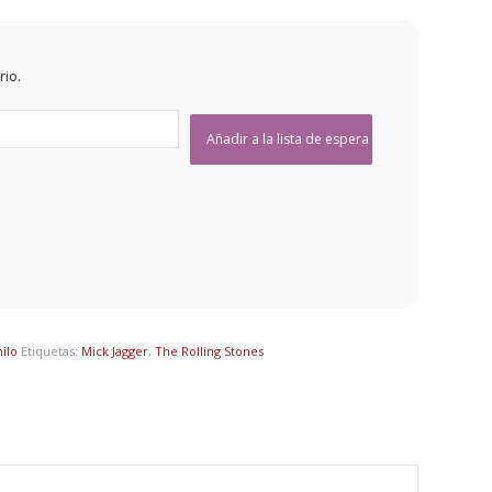
rio.
nilo
Etiquetas:
Mick Jagger
,
The Rolling Stones