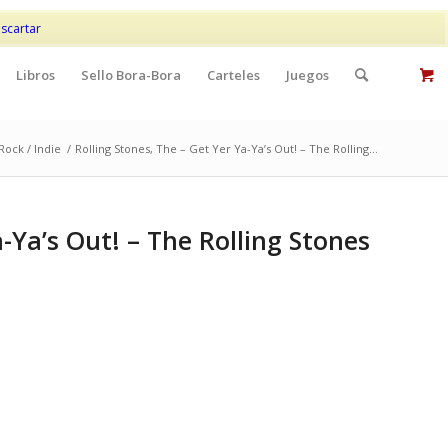
Mi cuenta
Contacto
scartar
Libros
Sello Bora-Bora
Carteles
Juegos
Rock / Indie
/
Rolling Stones, The – Get Yer Ya-Ya’s Out! – The Rolling...
a-Ya’s Out! – The Rolling Stones