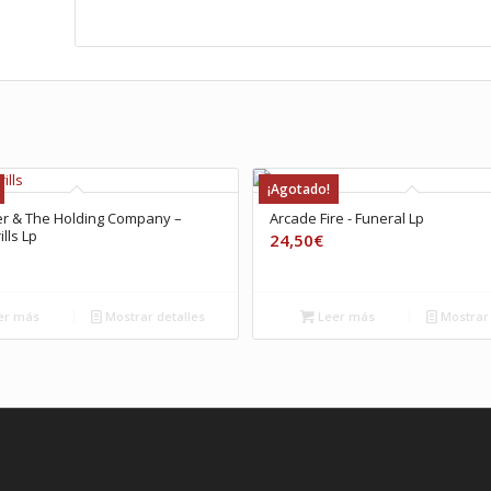
¡Agotado!
er & The Holding Company –
Arcade Fire ‎- Funeral Lp
lls Lp
24,50
€
er más
Mostrar detalles
Leer más
Mostrar 