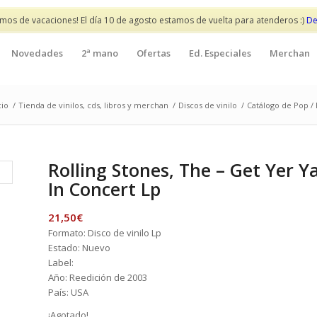
mos de vacaciones! El día 10 de agosto estamos de vuelta para atenderos :)
De
Novedades
2ª mano
Ofertas
Ed. Especiales
Merchan
cio
/
Tienda de vinilos, cds, libros y merchan
/
Discos de vinilo
/
Catálogo de Pop / 
Rolling Stones, The – Get Yer Y
In Concert Lp
21,50
€
Formato: Disco de vinilo Lp
Estado: Nuevo
Label:
Año: Reedición de 2003
País: USA
¡Agotado!