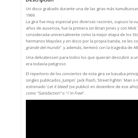
Un disco grabado durante una de las giras más tumultuosas d
1969.
La gira fue muy especial por diversas razones, supuso la vue
años de ausencia, fue la primera sin Brian Jones y con Mi
considerada universalmente como la mejor etapa de los Sto
hermanos Maysles y en disco por la propia banda, se les 
grande del mundo
” y además, terminó con la tragedia de A
Una delicatessen para todos los que quieran descubrir a u
era todavía peligroso
El repertorio de los conciertos de esta gira se basaba prin
singles publicados, Jumpin´ Jack Flash, Street Fightin´ Man
estrenado ‘
Let it bleed
‘ (se publicó en diciembre de ese año
como
“Satisfaction”
o “
I´m Free
“.