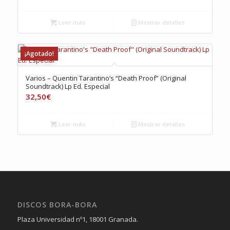
Leer más
Mostrar detalles
¡Agotado!
Varios – Quentin Tarantino’s “Death Proof” (Original
Soundtrack) Lp Ed. Especial
32,50
€
Leer más
Mostrar detalles
DISCOS BORA-BORA
Plaza Universidad nº1, 18001 Granada.