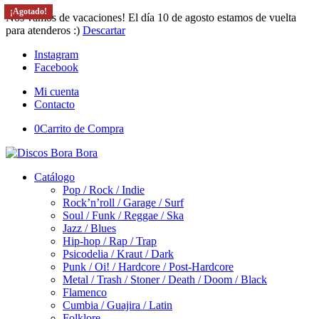
¡Agotado!
¡Agotado!
¡Agotado!
¡Agotado!
¡Agotado!
Nos vamos de vacaciones! El día 10 de agosto estamos de vuelta
para atenderos :)
Descartar
Instagram
Facebook
Mi cuenta
Contacto
0
Carrito de Compra
Catálogo
Pop / Rock / Indie
Rock’n’roll / Garage / Surf
Soul / Funk / Reggae / Ska
Jazz / Blues
Hip-hop / Rap / Trap
Psicodelia / Kraut / Dark
Punk / Oi! / Hardcore / Post-Hardcore
Metal / Trash / Stoner / Death / Doom / Black
Flamenco
Cumbia / Guajira / Latin
Folklore