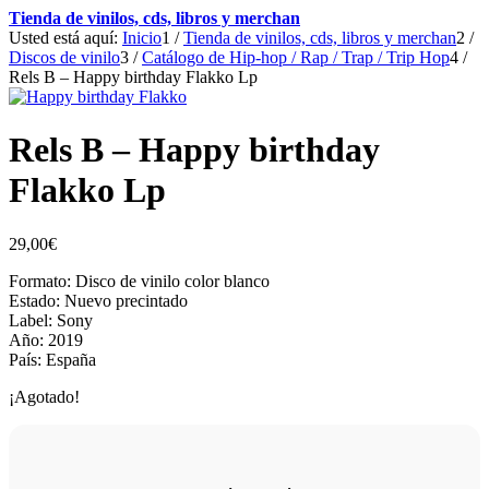
Tienda de vinilos, cds, libros y merchan
Usted está aquí:
Inicio
1
/
Tienda de vinilos, cds, libros y merchan
2
/
Discos de vinilo
3
/
Catálogo de Hip-hop / Rap / Trap / Trip Hop
4
/
Rels B – Happy birthday Flakko Lp
Rels B – Happy birthday
Flakko Lp
29,00
€
Formato: Disco de vinilo color blanco
Estado: Nuevo precintado
Label: Sony
Año: 2019
País: España
¡Agotado!