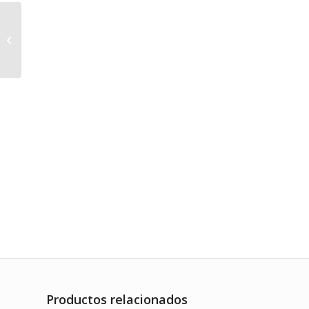
Rodríguez, Los –
Buena Suerte Lp
Productos relacionados