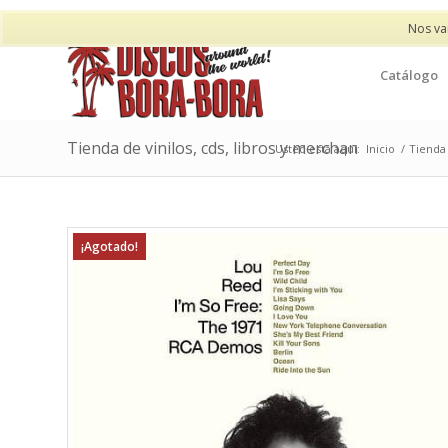
Nos va
Catálogo
Tienda de vinilos, cds, libros y merchan
Usted está aquí:
Inicio
/
Tienda 
¡Agotado!