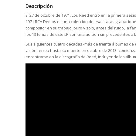
Descripción
El 27 de octubre de 1971, Lou Reed entró en la primera sesió
1971 RCA Demos es una colección de esas raras grabacione
compositor en su trabajo, puro y solo, antes del ruido, la fa
los 13 temas de este LP son una adición sin precedentes a la 
Sus siguientes cuatro décadas -más de treinta álbumes de est
visión férrea hasta su muerte en octubre de 2013- comienz
encontrarse en la discografía de Reed, incluyendo los álbum