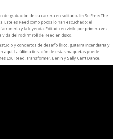
n de grabación de su carrera en solitario. I’m So Free: The
s. Este es Reed como pocos lo han escuchado: el
nfarronería y la leyenda. Editado en vinilo por primera vez,
vida del rock ‘n’ roll de Reed en disco.
udio y conciertos de desafío lírico, guitarra incendiaria y
an aquí. La última iteración de estas maquetas puede
es Lou Reed, Transformer, Berlin y Sally Can’t Dance.