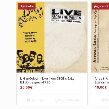
¡Agotado!
¡Agotado!
Living Colour – Live from CBGB’s 2xLp
Arias & Al
Edición especial RSD
Edición li
25,00
€
10,00
€
Leer más
Mostrar detalles
Le