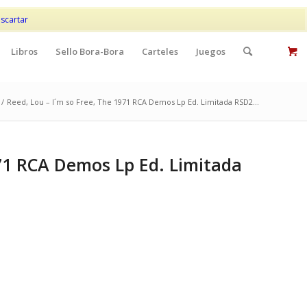
Mi cuenta
Contacto
scartar
Libros
Sello Bora-Bora
Carteles
Juegos
/
Reed, Lou – I´m so Free, The 1971 RCA Demos Lp Ed. Limitada RSD2...
971 RCA Demos Lp Ed. Limitada