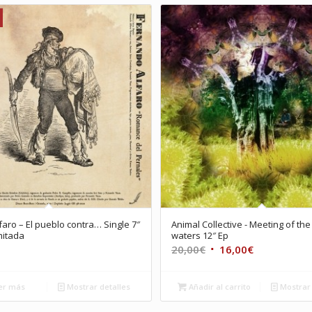
faro – El pueblo contra… Single 7″
Animal Collective ‎- Meeting of the
mitada
waters 12″ Ep
El
El
20,00
€
16,00
€
precio
precio
original
actual
er más
Mostrar detalles
Añadir al carrito
Mostrar 
era:
es: