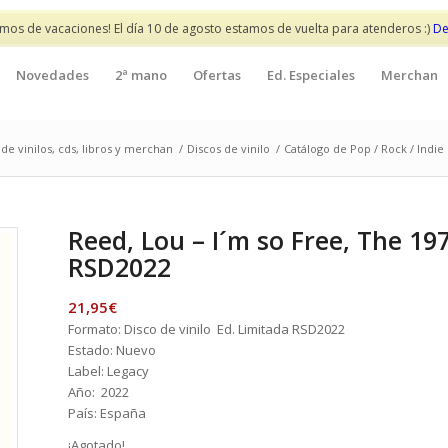
mos de vacaciones! El día 10 de agosto estamos de vuelta para atenderos :)
De
Novedades
2ª mano
Ofertas
Ed. Especiales
Merchan
de vinilos, cds, libros y merchan
/
Discos de vinilo
/
Catálogo de Pop / Rock / Indie
Reed, Lou – I´m so Free, The 1
RSD2022
21,95
€
Formato: Disco de vinilo Ed. Limitada RSD2022
Estado: Nuevo
Label: Legacy
Año: 2022
País: España
¡Agotado!