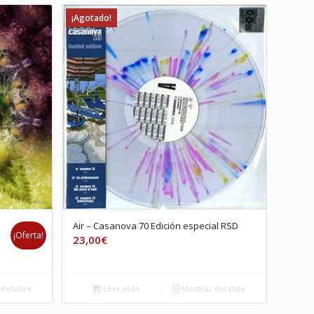
¡Agotado!
Air – Casanova 70 Edición especial RSD
¡Oferta!
23,00
€
detalles
Leer más
Mostrar detalles