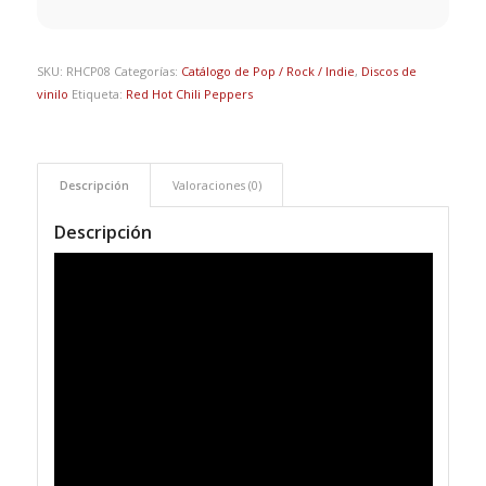
SKU:
RHCP08
Categorías:
Catálogo de Pop / Rock / Indie
,
Discos de
vinilo
Etiqueta:
Red Hot Chili Peppers
Descripción
Valoraciones (0)
Descripción