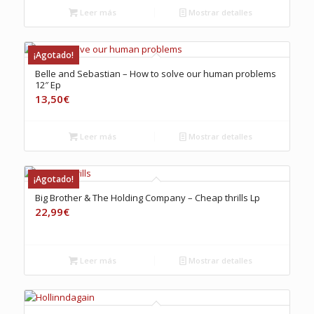
Leer más
Mostrar detalles
¡Agotado!
Belle and Sebastian – How to solve our human problems
12″ Ep
13,50
€
Leer más
Mostrar detalles
¡Agotado!
Big Brother & The Holding Company – Cheap thrills Lp
22,99
€
Leer más
Mostrar detalles