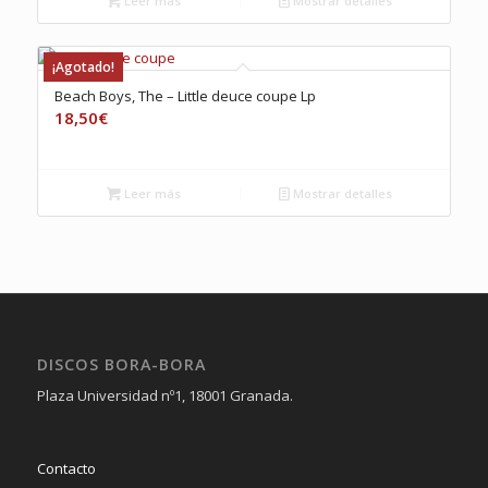
Leer más
Mostrar detalles
¡Agotado!
Beach Boys, The – Little deuce coupe Lp
18,50
€
Leer más
Mostrar detalles
DISCOS BORA-BORA
Plaza Universidad nº1, 18001 Granada.
Contacto