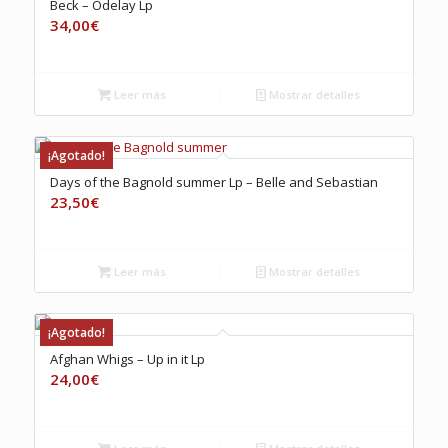
Beck – Odelay Lp
34,00
€
Leer más
Mostrar detalles
¡Agotado!
Days of the Bagnold summer Lp – Belle and Sebastian
23,50
€
Leer más
Mostrar detalles
¡Agotado!
Afghan Whigs ‎– Up in it Lp
24,00
€