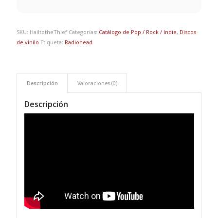
SKU:
HailtotheThief
Categorías:
Catálogo de Pop / Rock / Indie
,
Discos
de vinilo
Etiqueta:
Radiohead
Descripción
Valoraciones (0)
Descripción