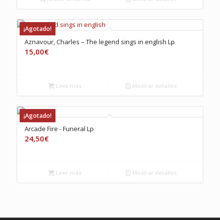
20,00€.
16,00€.
¡Agotado!
Aznavour, Charles – The legend sings in english Lp
15,00
€
Leer más
Mostrar detalles
¡Agotado!
Arcade Fire ‎- Funeral Lp
24,50
€
Leer más
Mostrar detalles