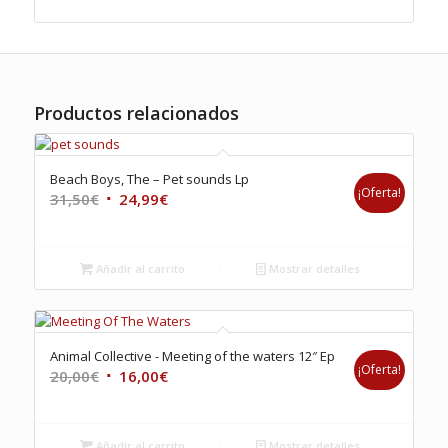
Productos relacionados
Beach Boys, The – Pet sounds Lp
¡Oferta!
El
El
31,50
€
24,99
€
precio
precio
original
actual
era:
es:
Añadir al carrito
Mostrar detalles
31,50€.
24,99€.
Animal Collective ‎- Meeting of the waters 12″ Ep
¡Oferta!
El
El
20,00
€
16,00
€
precio
precio
original
actual
era:
es:
Añadir al carrito
Mostrar detalles