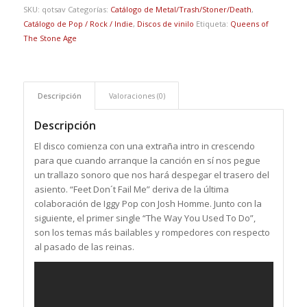
SKU:
qotsav
Categorías:
Catálogo de Metal/Trash/Stoner/Death
,
Catálogo de Pop / Rock / Indie
,
Discos de vinilo
Etiqueta:
Queens of
The Stone Age
Descripción
Valoraciones (0)
Descripción
El disco comienza con una extraña intro in crescendo
para que cuando arranque la canción en sí nos pegue
un trallazo sonoro que nos hará despegar el trasero del
asiento. “Feet Don´t Fail Me” deriva de la última
colaboración de Iggy Pop con Josh Homme. Junto con la
siguiente, el primer single “The Way You Used To Do”,
son los temas más bailables y rompedores con respecto
al pasado de las reinas.