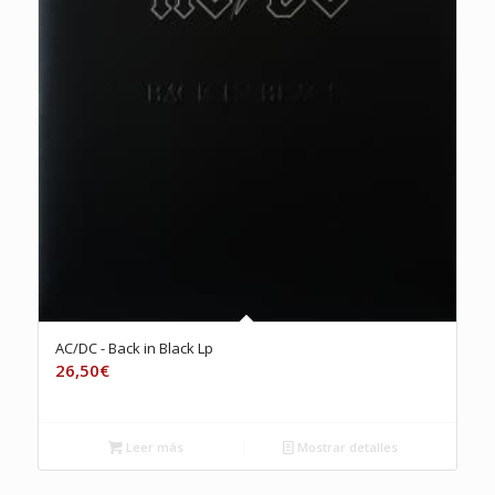
AC/DC ‎- Back in Black Lp
26,50
€
Leer más
Mostrar detalles