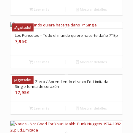
Leer más
Mostrar detalles
¡Agotado!
Los Punsetes – Todo el mundo quiere hacerte daño 7″ Ep
7,95
€
Leer más
Mostrar detalles
¡Agotado!
Bad Gyal – Zorra / Aprendiendo el sexo Ed. Limitada
Single forma de corazón
17,95
€
Leer más
Mostrar detalles