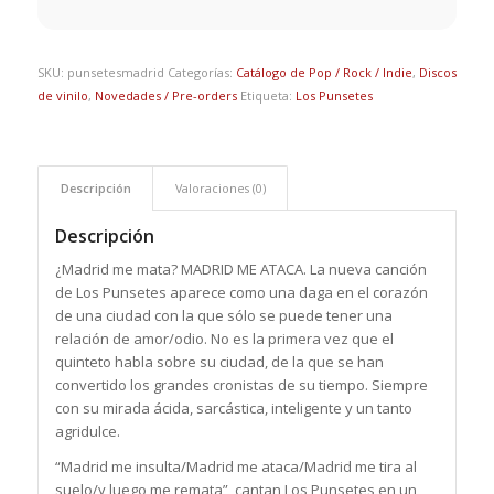
SKU:
punsetesmadrid
Categorías:
Catálogo de Pop / Rock / Indie
,
Discos
de vinilo
,
Novedades / Pre-orders
Etiqueta:
Los Punsetes
Descripción
Valoraciones (0)
Descripción
¿
Madrid
me mata?
MADRID
ME ATACA. La nueva canción
de Los
Punsetes
aparece como una daga en el corazón
de una ciudad con la que sólo se puede tener una
relación de amor/odio. No es la primera vez que el
quinteto habla sobre su ciudad, de la que se han
convertido los grandes cronistas de su tiempo. Siempre
con su mirada ácida, sarcástica, inteligente y un tanto
agridulce.
“
Madrid
me insulta/
Madrid
me ataca/
Madrid
me tira al
suelo/y luego me remata”, cantan Los
Punsetes
en un