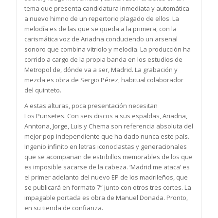
tema que presenta candidatura inmediata y automática
a nuevo himno de un repertorio plagado de ellos. La
melodía es de las que se queda a la primera, con la
carismática voz de Ariadna conduciendo un arsenal
sonoro que combina vitriolo y melodía. La producción ha
corrido a cargo de la propia banda en los estudios de
Metropol de, dónde va a ser,
Madrid
. La grabación y
mezcla es obra de Sergio Pérez, habitual colaborador
del quinteto.
A estas alturas, poca presentación necesitan
Los
Punsetes
. Con seis discos a sus espaldas, Ariadna,
Anntona, Jorge, Luis y Chema son referencia absoluta del
mejor pop independiente que ha dado nunca este país.
Ingenio infinito en letras iconoclastas y generacionales
que se acompañan de estribillos memorables de los que
es imposible sacarse de la cabeza. ‘
Madrid
me ataca’ es
el primer adelanto del nuevo EP de los madrileños, que
se publicará en formato 7” junto con otros tres cortes. La
impagable portada es obra de Manuel Donada. Pronto,
en su tienda de confianza.