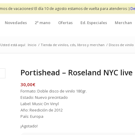
mos de vacaciones! El día 10 de agosto estamos de vuelta para atenderos :)
De
Novedades
2ª mano
Ofertas
Ed. Especiales
Merchan
Usted está aquí:
Inicio
/
Tienda de vinilos, cds, libros y merchan
/
Discos de vinilo
Portishead – Roseland NYC live
30,00
€
Formato: Doble disco de vinilo 180gr.
Estado: Nuevo precintado
Label: Music On Vinyl
Año: Reedición de 2012
País: Europa
¡Agotado!