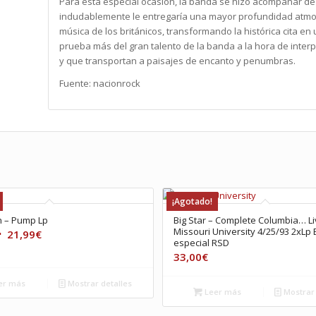
Para esta especial ocasión, la banda se hizo acompañar de 
indudablemente le entregaría una mayor profundidad atmo
música de los británicos, transformando la histórica cita en
prueba más del gran talento de la banda a la hora de inter
y que transportan a paisajes de encanto y penumbras.
Fuente: nacionrock
¡Agotado!
h – Pump Lp
Big Star – Complete Columbia… Li
Missouri University 4/25/93 2xLp 
l
El
21,99
€
especial RSD
precio
precio
33,00
€
riginal
actual
ra:
es:
er más
Mostrar detalles
Leer más
Mostrar 
24,99€.
21,99€.