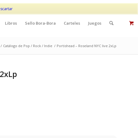
Mi cuenta
Contacto
scartar
Libros
Sello Bora-Bora
Carteles
Juegos
/
Catálogo de Pop / Rock / Indie
/
Portishead – Roseland NYC live 2xLp
 2xLp