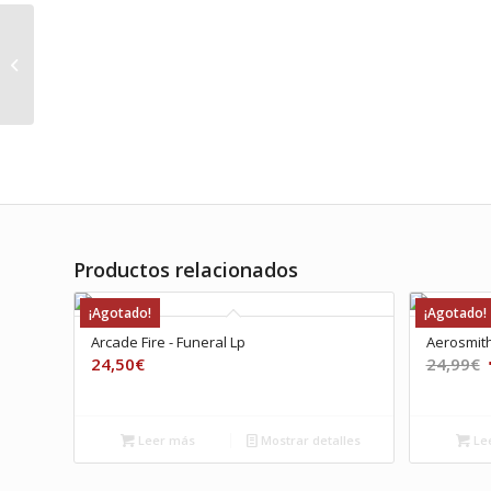
Cat Power – The
greatest Lp
Productos relacionados
¡Agotado!
¡Agotado!
Arcade Fire ‎- Funeral Lp
Aerosmit
E
24,50
€
24,99
€
o
e
Leer más
Mostrar detalles
Le