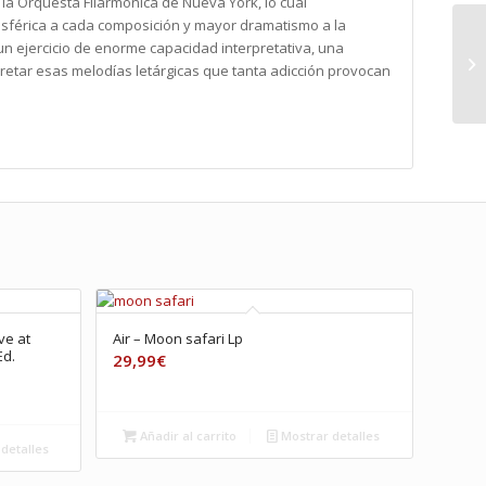
la Orquesta Filarmónica de Nueva York, lo cual
sférica a cada composición y mayor dramatismo a la
 un ejercicio de enorme capacidad interpretativa, una
pretar esas melodías letárgicas que tanta adicción provocan
ve at
Air – Moon safari Lp
Ed.
29,99
€
Añadir al carrito
Mostrar detalles
detalles