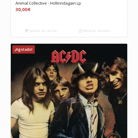
Animal Collective ‎- Hollinndagain Lp
30,00
€
Añadir al carrito
Mostrar detalles
¡Agotado!