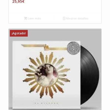
25,95
€
Leer más
Mostrar detalles
¡Agotado!