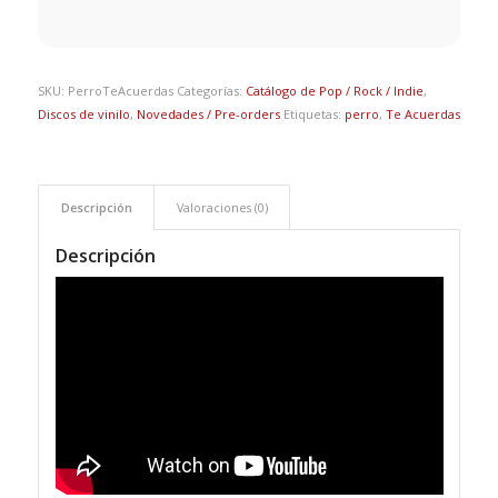
SKU:
PerroTeAcuerdas
Categorías:
Catálogo de Pop / Rock / Indie
,
Discos de vinilo
,
Novedades / Pre-orders
Etiquetas:
perro
,
Te Acuerdas
Descripción
Valoraciones (0)
Descripción