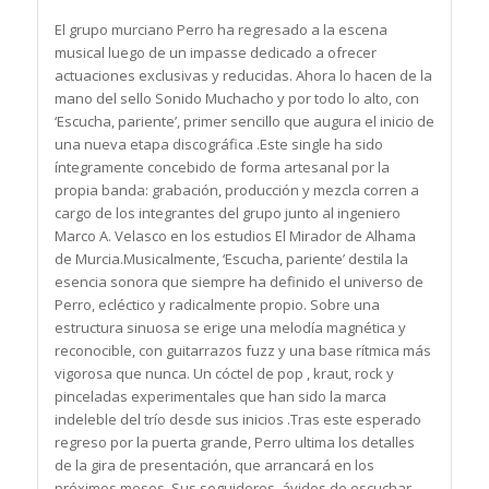
El grupo murciano Perro ha regresado a la escena
musical luego de un impasse dedicado a ofrecer
actuaciones exclusivas y reducidas. Ahora lo hacen de la
mano del sello Sonido Muchacho y por todo lo alto, con
‘Escucha, pariente’, primer sencillo que augura el inicio de
una nueva etapa discográfica .Este single ha sido
íntegramente concebido de forma artesanal por la
propia banda: grabación, producción y mezcla corren a
cargo de los integrantes del grupo junto al ingeniero
Marco A. Velasco en los estudios El Mirador de Alhama
de Murcia.Musicalmente, ‘Escucha, pariente’ destila la
esencia sonora que siempre ha definido el universo de
Perro, ecléctico y radicalmente propio. Sobre una
estructura sinuosa se erige una melodía magnética y
reconocible, con guitarrazos fuzz y una base rítmica más
vigorosa que nunca. Un cóctel de pop , kraut, rock y
pinceladas experimentales que han sido la marca
indeleble del trío desde sus inicios .Tras este esperado
regreso por la puerta grande, Perro ultima los detalles
de la gira de presentación, que arrancará en los
próximos meses. Sus seguidores, ávidos de escuchar