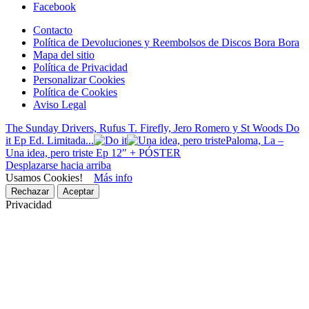
Facebook
Contacto
Política de Devoluciones y Reembolsos de Discos Bora Bora
Mapa del sitio
Política de Privacidad
Personalizar Cookies
Política de Cookies
Aviso Legal
The Sunday Drivers, Rufus T. Firefly, Jero Romero y St Woods Do
it Ep Ed. Limitada...
Paloma, La –
Una idea, pero triste Ep 12″ + PÓSTER
Desplazarse hacia arriba
Usamos Cookies!
Más info
Rechazar
Aceptar
Privacidad