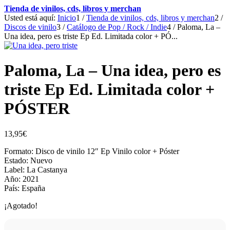
Tienda de vinilos, cds, libros y merchan
Usted está aquí:
Inicio
1
/
Tienda de vinilos, cds, libros y merchan
2
/
Discos de vinilo
3
/
Catálogo de Pop / Rock / Indie
4
/
Paloma, La –
Una idea, pero es triste Ep Ed. Limitada color + PÓ...
Paloma, La – Una idea, pero es
triste Ep Ed. Limitada color +
PÓSTER
13,95
€
Formato: Disco de vinilo 12″ Ep Vinilo color + Póster
Estado: Nuevo
Label: La Castanya
Año: 2021
País: España
¡Agotado!