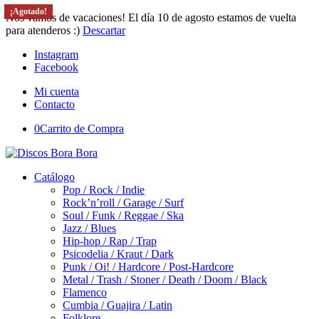
¡Agotado!
¡Agotado!
¡Agotado!
Nos vamos de vacaciones! El día 10 de agosto estamos de vuelta
para atenderos :)
Descartar
Instagram
Facebook
Mi cuenta
Contacto
0
Carrito de Compra
Catálogo
Pop / Rock / Indie
Rock’n’roll / Garage / Surf
Soul / Funk / Reggae / Ska
Jazz / Blues
Hip-hop / Rap / Trap
Psicodelia / Kraut / Dark
Punk / Oi! / Hardcore / Post-Hardcore
Metal / Trash / Stoner / Death / Doom / Black
Flamenco
Cumbia / Guajira / Latin
Folklore