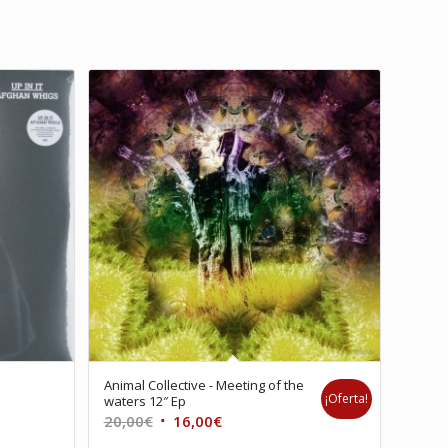
Animal Collective ‎- Meeting of the
¡Oferta!
waters 12″ Ep
El
El
20,00
€
16,00
€
precio
precio