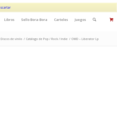
Mi cuenta
Contacto
scartar
Libros
Sello Bora-Bora
Carteles
Juegos
Discos de vinilo
/
Catálogo de Pop / Rock / Indie
/
OMD – Liberator Lp