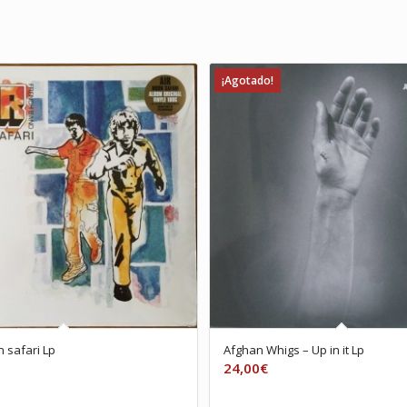
¡Agotado!
n safari Lp
Afghan Whigs ‎– Up in it Lp
24,00
€