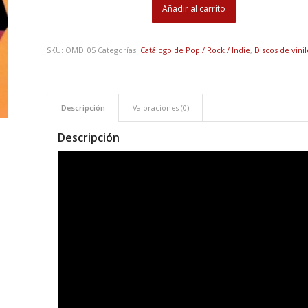
Añadir al carrito
SKU:
OMD_05
Categorías:
Catálogo de Pop / Rock / Indie
,
Discos de vini
Descripción
Valoraciones (0)
Descripción