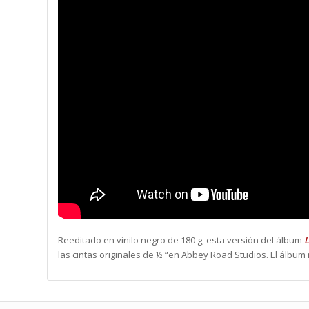
Reeditado en vinilo negro de 180 g, esta versión del álbum
L
las cintas originales de ½ “en Abbey Road Studios. El álbum