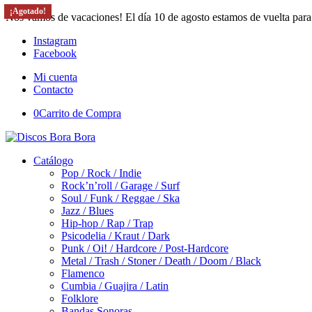
¡Agotado!
¡Agotado!
¡Agotado!
Nos vamos de vacaciones! El día 10 de agosto estamos de vuelta para
Instagram
Facebook
Mi cuenta
Contacto
0
Carrito de Compra
Catálogo
Pop / Rock / Indie
Rock’n’roll / Garage / Surf
Soul / Funk / Reggae / Ska
Jazz / Blues
Hip-hop / Rap / Trap
Psicodelia / Kraut / Dark
Punk / Oi! / Hardcore / Post-Hardcore
Metal / Trash / Stoner / Death / Doom / Black
Flamenco
Cumbia / Guajira / Latin
Folklore
Bandas Sonoras