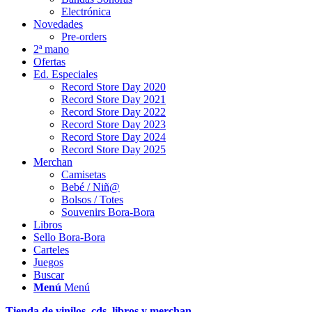
Electrónica
Novedades
Pre-orders
2ª mano
Ofertas
Ed. Especiales
Record Store Day 2020
Record Store Day 2021
Record Store Day 2022
Record Store Day 2023
Record Store Day 2024
Record Store Day 2025
Merchan
Camisetas
Bebé / Niñ@
Bolsos / Totes
Souvenirs Bora-Bora
Libros
Sello Bora-Bora
Carteles
Juegos
Buscar
Menú
Menú
Tienda de vinilos, cds, libros y merchan