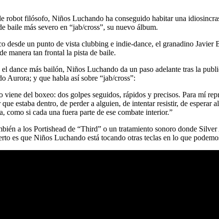
obot filósofo, Niños Luchando ha conseguido habitar una idiosincrasia 
de baile más severo en “jab/cross”, su nuevo álbum.
o desde un punto de vista clubbing e indie-dance, el granadino Javier Bo
e manera tan frontal la pista de baile.
y el dance más bailón, Niños Luchando da un paso adelante tras la public
do Aurora; y que habla así sobre “jab/cross”:
lo viene del boxeo: dos golpes seguidos, rápidos y precisos. Para mí rep
 que estaba dentro, de perder a alguien, de
intentar resistir, de esperar
a, como si cada una fuera parte de ese combate interior.”
mbién a los Portishead de “Third” o un tratamiento sonoro donde Silv
o cierto es que Niños Luchando está tocando otras teclas en lo que podemo