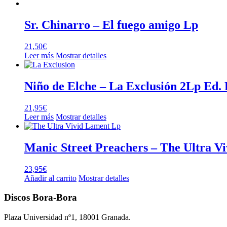
Sr. Chinarro – El fuego amigo Lp
21,50
€
Leer más
Mostrar detalles
Niño de Elche – La Exclusión 2Lp Ed.
21,95
€
Leer más
Mostrar detalles
Manic Street Preachers – The Ultra V
23,95
€
Añadir al carrito
Mostrar detalles
Discos Bora-Bora
Plaza Universidad nº1, 18001 Granada.