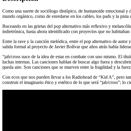
Como una suerte de sociólogo distópico, de humanoide emocional y de r
mundo orgánico, como de enredarse en los cables, los pads y la pista 
Buceando en las grietas del pop alternativo más reflexivo y melancólic
indietrónica, hasta ahora identificado con proyectos que no habitaban d
Entre la rave y la canción melódica, entre el pop alternativo de autor 
salida formal al proyecto de Javier Bolívar que años atrás había lidera
“jab/cross nace de la idea de estar en combate con uno mismo. El títu
luchas internas. Las canciones hablan de buscar algo fuera y descubrir
queda aire. Son canciones que se mueven entre la fragilidad y la fuerz
Con ecos que nos pueden llevar a los Radiohead de “Kid A”, pero ta
construir el imaginario ético y estético de lo que será “jab/cross”; l