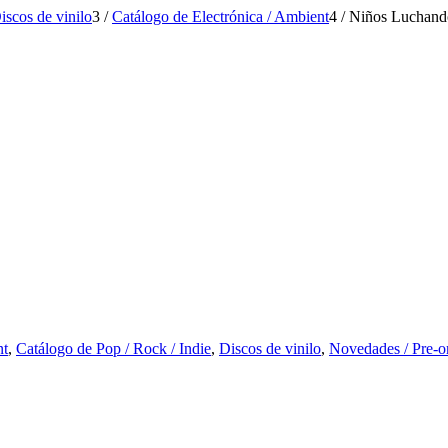
iscos de vinilo
3
/
Catálogo de Electrónica / Ambient
4
/
Niños Luchando
nt
,
Catálogo de Pop / Rock / Indie
,
Discos de vinilo
,
Novedades / Pre-o