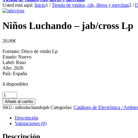
Usted está aquí:
Inicio
1
/
Tienda de vinilos, cds, libros y merchan
2
/
D
Niños Luchando – jab/cross Lp
20,00
€
Formato: Disco de vinilo Lp
Estado: Nuevo
Label: Raso
Año: 2026
País: España
4 disponibles
Niños
Luchando
Añadir al carrito
-
SKU:
niñosluchandojab
Categorías:
Catálogo de Electrónica / Ambie
jab/cross
Lp
Descripción
cantidad
Valoraciones (0)
Descripción