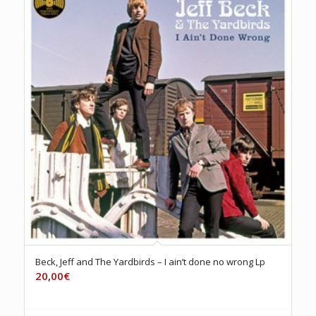
Beck, Jeff and The Yardbirds – I ain’t done no wrong Lp
20,00
€