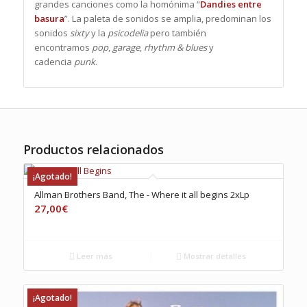
grandes canciones como la homónima “
Dandies entre
basura
”. La paleta de sonidos se amplia, predominan los
sonidos
sixty
y la
psicodelia
pero también
encontramos
pop
,
garage
,
rhythm & blues
y
cadencia
punk
.
Productos relacionados
¡Agotado!
Allman Brothers Band, The ‎- Where it all begins 2xLp
27,00
€
Leer más
Mostrar detalles
¡Agotado!