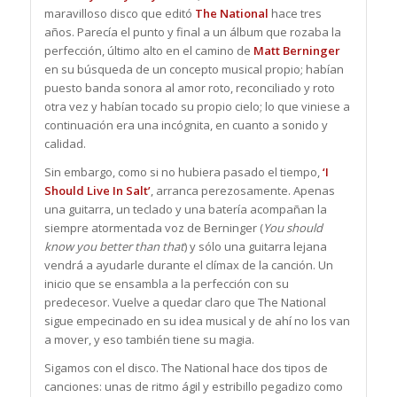
maravilloso disco que editó
The National
hace tres
años. Parecía el punto y final a un álbum que rozaba la
perfección, último alto en el camino de
Matt Berninger
en su búsqueda de un concepto musical propio; habían
puesto banda sonora al amor roto, reconciliado y roto
otra vez y habían tocado su propio cielo; lo que viniese a
continuación era una incógnita, en cuanto a sonido y
calidad.
Sin embargo, como si no hubiera pasado el tiempo,
‘I
Should Live In Salt’
, arranca perezosamente. Apenas
una guitarra, un teclado y una batería acompañan la
siempre atormentada voz de Berninger (
You should
know you better than that
) y sólo una guitarra lejana
vendrá a ayudarle durante el clímax de la canción. Un
inicio que se ensambla a la perfección con su
predecesor. Vuelve a quedar claro que The National
sigue empecinado en su idea musical y de ahí no los van
a mover, y eso también tiene su magia.
Sigamos con el disco. The National hace dos tipos de
canciones: unas de ritmo ágil y estribillo pegadizo como