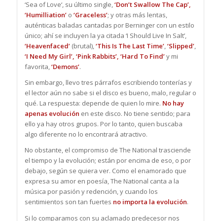
‘Sea of Love‘, su último single,
‘Don’t Swallow The Cap’,
‘Humilliation’
o
‘Graceless’
; y otras más lentas,
auténticas baladas cantadas por Berninger con un estilo
único; ahí se incluyen la ya citada ‘I Should Live In Salt’,
‘Heavenfaced’
(brutal),
‘This Is The Last Time’
,
‘Slipped’
,
‘I Need My Girl’, ‘Pink Rabbits’, ‘Hard To Find’
y mi
favorita,
‘Demons’
.
Sin embargo, llevo tres párrafos escribiendo tonterías y
el lector aún no sabe si el disco es bueno, malo, regular o
qué. La respuesta: depende de quien lo mire.
No hay
apenas evolución
en este disco. No tiene sentido; para
ello ya hay otros grupos. Por lo tanto, quien buscaba
algo diferente no lo encontrará atractivo.
No obstante, el compromiso de The National trasciende
el tiempo y la evolución; están por encima de eso, o por
debajo, según se quiera ver. Como el enamorado que
expresa su amor en poesía, The National canta a la
música por pasión y redención, y cuando los
sentimientos son tan fuertes
no importa la evolución
.
Si lo comparamos con su aclamado predecesor nos