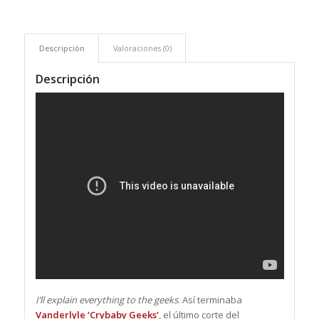
Descripción
Valoraciones (0)
Descripción
I’ll explain everything to the geeks
. Así terminaba
Vanderlyle
‘Crybaby Geeks’
, el último corte del