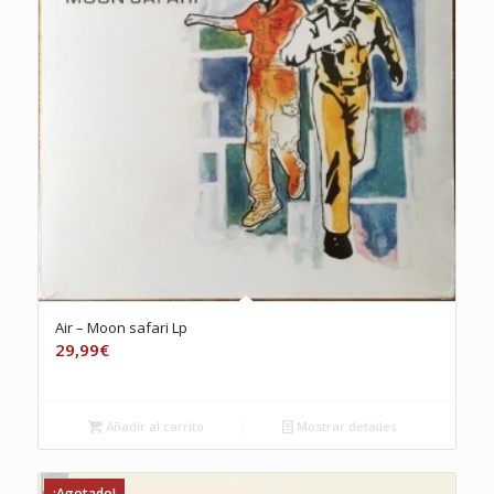
Air – Moon safari Lp
29,99
€
Añadir al carrito
Mostrar detalles
¡Agotado!