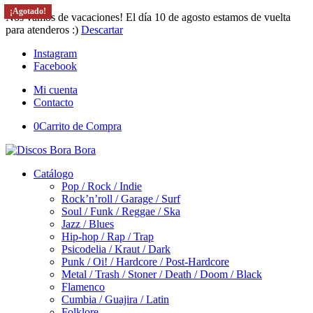
¡Agotado!
¡Agotado!
¡Agotado!
¡Agotado!
¡Agotado!
Nos vamos de vacaciones! El día 10 de agosto estamos de vuelta
para atenderos :)
Descartar
Instagram
Facebook
Mi cuenta
Contacto
0
Carrito de Compra
Catálogo
Pop / Rock / Indie
Rock’n’roll / Garage / Surf
Soul / Funk / Reggae / Ska
Jazz / Blues
Hip-hop / Rap / Trap
Psicodelia / Kraut / Dark
Punk / Oi! / Hardcore / Post-Hardcore
Metal / Trash / Stoner / Death / Doom / Black
Flamenco
Cumbia / Guajira / Latin
Folklore