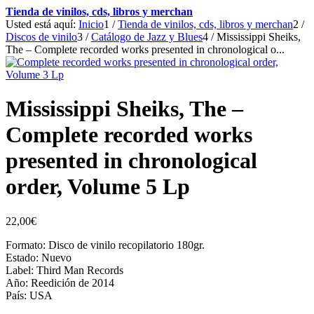
Tienda de vinilos, cds, libros y merchan
Usted está aquí:
Inicio
1
/
Tienda de vinilos, cds, libros y merchan
2
/
Discos de vinilo
3
/
Catálogo de Jazz y Blues
4
/
Mississippi Sheiks,
The – Complete recorded works presented in chronological o...
Mississippi Sheiks, The –
Complete recorded works
presented in chronological
order, Volume 5 Lp
22,00
€
Formato: Disco de vinilo recopilatorio 180gr.
Estado: Nuevo
Label: Third Man Records
Año: Reedición de 2014
País: USA