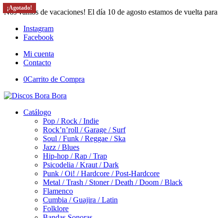
¡Agotado!
¡Agotado!
¡Agotado!
¡Agotado!
Nos vamos de vacaciones! El día 10 de agosto estamos de vuelta para
Instagram
Facebook
Mi cuenta
Contacto
0
Carrito de Compra
Catálogo
Pop / Rock / Indie
Rock’n’roll / Garage / Surf
Soul / Funk / Reggae / Ska
Jazz / Blues
Hip-hop / Rap / Trap
Psicodelia / Kraut / Dark
Punk / Oi! / Hardcore / Post-Hardcore
Metal / Trash / Stoner / Death / Doom / Black
Flamenco
Cumbia / Guajira / Latin
Folklore
Bandas Sonoras