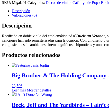
SKU:
Migala01
Categorías:
Discos de vinilo
,
Catálogo de Pop / Rock 
Descripción
Valoraciones (0)
Descripción
Reedición en doble vinilo del emblemático “
Así Duele un Verano
“, 
canciones han sido remasterizadas para la ocasión. Con un diseño y u
composiciones de ambientes cinematográficos e hipnóticos y unos compl
Productos relacionados
Big Brother & The Holding Company –
23,50
€
Leer más
Mostrar detalles
Beck, Jeff and The Yardbirds – I ain’