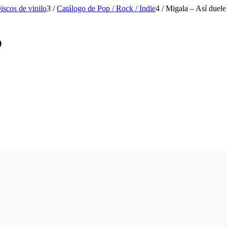
iscos de vinilo
3
/
Catálogo de Pop / Rock / Indie
4
/
Migala – Así duele
p