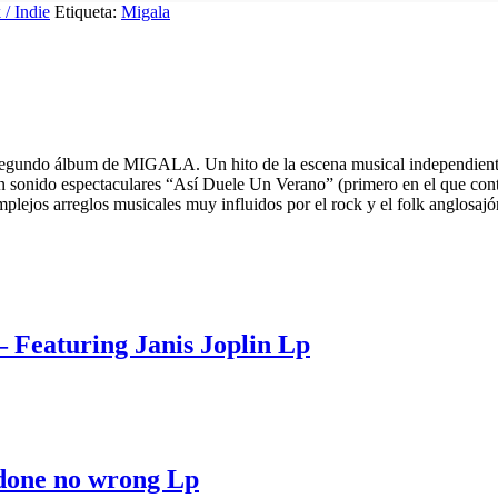
/ Indie
Etiqueta:
Migala
segundo álbum de MIGALA. Un hito de la escena musical independiente
n sonido espectaculares “Así Duele Un Verano” (primero en el que cont
ejos arreglos musicales muy influidos por el rock y el folk anglosajón.
 Featuring Janis Joplin Lp
t done no wrong Lp