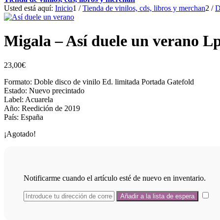
Usted está aquí:
Inicio
1
/
Tienda de vinilos, cds, libros y merchan
2
/
D
Migala – Así duele un verano L
23,00
€
Formato: Doble disco de vinilo Ed. limitada Portada Gatefold
Estado: Nuevo precintado
Label: Acuarela
Año: Reedición de 2019
País: España
¡Agotado!
Notificarme cuando el artículo esté de nuevo en inventario.