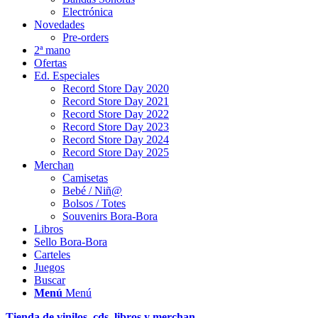
Electrónica
Novedades
Pre-orders
2ª mano
Ofertas
Ed. Especiales
Record Store Day 2020
Record Store Day 2021
Record Store Day 2022
Record Store Day 2023
Record Store Day 2024
Record Store Day 2025
Merchan
Camisetas
Bebé / Niñ@
Bolsos / Totes
Souvenirs Bora-Bora
Libros
Sello Bora-Bora
Carteles
Juegos
Buscar
Menú
Menú
Tienda de vinilos, cds, libros y merchan