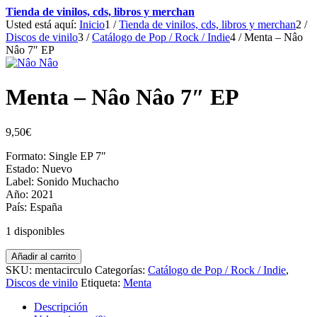
Tienda de vinilos, cds, libros y merchan
Usted está aquí:
Inicio
1
/
Tienda de vinilos, cds, libros y merchan
2
/
Discos de vinilo
3
/
Catálogo de Pop / Rock / Indie
4
/
Menta – Nâo
Nâo 7″ EP
Menta – Nâo Nâo 7″ EP
9,50
€
Formato: Single EP 7″
Estado: Nuevo
Label: Sonido Muchacho
Año: 2021
País: España
1 disponibles
Menta
Añadir al carrito
-
SKU:
mentacirculo
Categorías:
Catálogo de Pop / Rock / Indie
,
Nâo
Discos de vinilo
Etiqueta:
Menta
Nâo
7"
Descripción