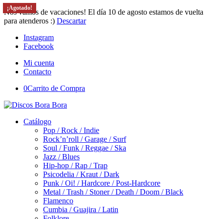
¡Agotado!
¡Agotado!
¡Agotado!
Nos vamos de vacaciones! El día 10 de agosto estamos de vuelta
para atenderos :)
Descartar
Instagram
Facebook
Mi cuenta
Contacto
0
Carrito de Compra
Catálogo
Pop / Rock / Indie
Rock’n’roll / Garage / Surf
Soul / Funk / Reggae / Ska
Jazz / Blues
Hip-hop / Rap / Trap
Psicodelia / Kraut / Dark
Punk / Oi! / Hardcore / Post-Hardcore
Metal / Trash / Stoner / Death / Doom / Black
Flamenco
Cumbia / Guajira / Latin
Folklore