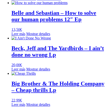
original
actual
era:
es:
31,50€.
24,99€.
Belle and Sebastian – How to solve
our human problems 12″ Ep
13,50
€
Leer más
Mostrar detalles
Beck, Jeff and The Yardbirds – I ain’t
done no wrong Lp
20,00
€
Leer más
Mostrar detalles
Big Brother & The Holding Company
– Cheap thrills Lp
22,99
€
Leer más
Mostrar detalles