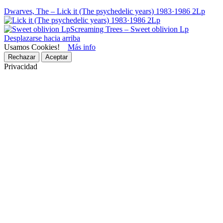
Dwarves, The – Lick it (The psychedelic years) 1983·1986 2Lp
Screaming Trees – Sweet oblivion Lp
Desplazarse hacia arriba
Usamos Cookies!
Más info
Rechazar
Aceptar
Privacidad