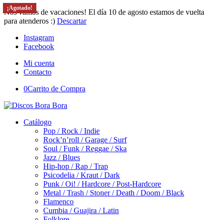
¡Agotado!
¡Agotado!
Nos vamos de vacaciones! El día 10 de agosto estamos de vuelta
para atenderos :)
Descartar
Instagram
Facebook
Mi cuenta
Contacto
0
Carrito de Compra
Catálogo
Pop / Rock / Indie
Rock’n’roll / Garage / Surf
Soul / Funk / Reggae / Ska
Jazz / Blues
Hip-hop / Rap / Trap
Psicodelia / Kraut / Dark
Punk / Oi! / Hardcore / Post-Hardcore
Metal / Trash / Stoner / Death / Doom / Black
Flamenco
Cumbia / Guajira / Latin
Folklore