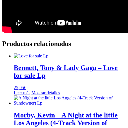
Productos relacionados
Bennett, Tony & Lady Gaga – Love
for sale Lp
25,95
€
Leer más
Mostrar detalles
Morby, Kevin – A Night at the little
Los Angeles (4-Track Version of