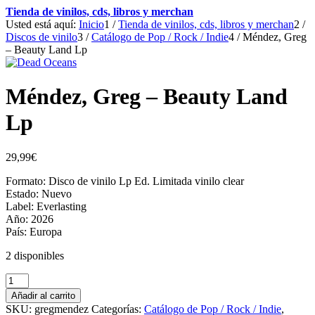
Tienda de vinilos, cds, libros y merchan
Usted está aquí:
Inicio
1
/
Tienda de vinilos, cds, libros y merchan
2
/
Discos de vinilo
3
/
Catálogo de Pop / Rock / Indie
4
/
Méndez, Greg
– Beauty Land Lp
Méndez, Greg – Beauty Land
Lp
29,99
€
Formato: Disco de vinilo Lp Ed. Limitada vinilo clear
Estado: Nuevo
Label: Everlasting
Año: 2026
País: Europa
2 disponibles
Méndez,
Greg
Añadir al carrito
-
SKU:
gregmendez
Categorías:
Catálogo de Pop / Rock / Indie
,