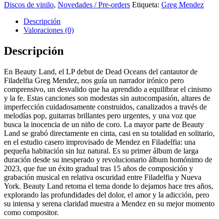
Beauty
Discos de vinilo
,
Novedades / Pre-orders
Etiqueta:
Greg Mendez
Land
Lp
Descripción
cantidad
Valoraciones (0)
Descripción
En Beauty Land, el LP debut de Dead Oceans del cantautor de
Filadelfia
Greg Mendez
, nos guía un narrador irónico pero
comprensivo, un desvalido que ha aprendido a equilibrar el cinismo
y la fe. Estas canciones son modestas sin autocompasión, altares de
imperfección cuidadosamente construidos, canalizados a través de
melodías pop, guitarras brillantes pero urgentes, y una voz que
busca la inocencia de un niño de coro. La mayor parte de Beauty
Land se grabó directamente en cinta, casi en su totalidad en solitario,
en el estudio casero improvisado de Mendez en Filadelfia: una
pequeña habitación sin luz natural. Es su primer álbum de larga
duración desde su inesperado y revolucionario álbum homónimo de
2023, que fue un éxito gradual tras 15 años de composición y
grabación musical en relativa oscuridad entre Filadelfia y Nueva
York. Beauty Land retoma el tema donde lo dejamos hace tres años,
explorando las profundidades del dolor, el amor y la adicción, pero
su intensa y serena claridad muestra a Mendez en su mejor momento
como compositor.