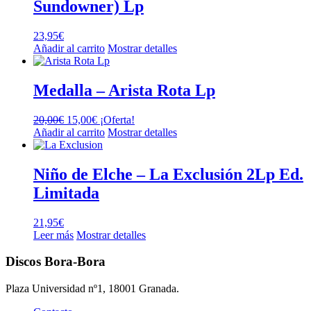
Sundowner) Lp
23,95
€
Añadir al carrito
Mostrar detalles
Medalla – Arista Rota Lp
El
El
20,00
€
15,00
€
¡Oferta!
precio
precio
Añadir al carrito
Mostrar detalles
original
actual
era:
es:
20,00€.
15,00€.
Niño de Elche – La Exclusión 2Lp Ed.
Limitada
21,95
€
Leer más
Mostrar detalles
Discos Bora-Bora
Plaza Universidad nº1, 18001 Granada.