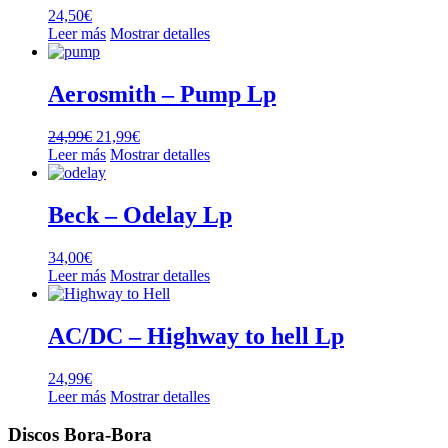
24,50
€
Leer más
Mostrar detalles
Aerosmith – Pump Lp
El
El
24,99
€
21,99
€
precio
precio
Leer más
Mostrar detalles
original
actual
era:
es:
24,99€.
21,99€.
Beck – Odelay Lp
34,00
€
Leer más
Mostrar detalles
AC/DC – Highway to hell Lp
24,99
€
Leer más
Mostrar detalles
Discos Bora-Bora