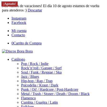
¡Agotado!
¡Agotado!
¡Agotado!
¡Agotado!
¡Agotado!
Nos vamos de vacaciones! El día 10 de agosto estamos de vuelta
para atenderos :)
Descartar
Instagram
Facebook
Mi cuenta
Contacto
0
Carrito de Compra
Catálogo
Pop / Rock / Indie
Rock’n’roll / Garage / Surf
Soul / Funk / Reggae / Ska
Jazz / Blues
Hip-hop / Rap / Trap
Psicodelia / Kraut / Dark
Punk / Oi! / Hardcore / Post-Hardcore
Metal / Trash / Stoner / Death / Doom / Black
Flamenco
Cumbia / Guajira / Latin
Folklore