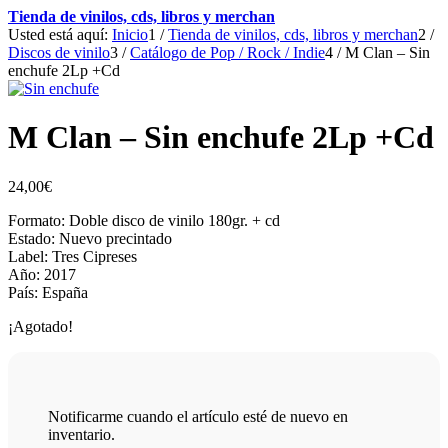
Tienda de vinilos, cds, libros y merchan
Usted está aquí:
Inicio
1
/
Tienda de vinilos, cds, libros y merchan
2
/
Discos de vinilo
3
/
Catálogo de Pop / Rock / Indie
4
/
M Clan – Sin
enchufe 2Lp +Cd
M Clan – Sin enchufe 2Lp +Cd
24,00
€
Formato: Doble disco de vinilo 180gr. + cd
Estado: Nuevo precintado
Label: Tres Cipreses
Año: 2017
País: España
¡Agotado!
Notificarme cuando el artículo esté de nuevo en
inventario.