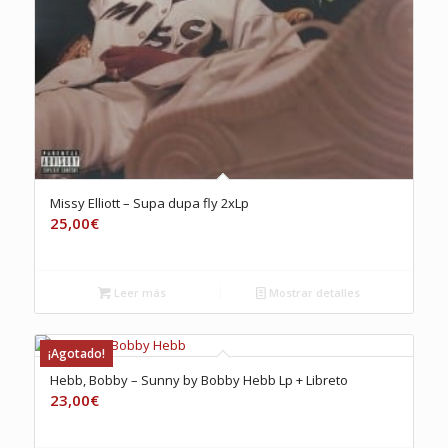
Missy Elliott – Supa dupa fly 2xLp
25,00
€
Leer más
Mostrar detalles
¡Agotado!
Hebb, Bobby – Sunny by Bobby Hebb Lp + Libreto
23,00
€