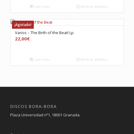
Leer más
Mostrar detalles
¡Agotado!
Varios – The Birth of the Beat! Lp
22,00
€
Leer más
Mostrar detalles
DISCOS BORA-BORA
Plaza Universidad nº1, 18001 Granada.