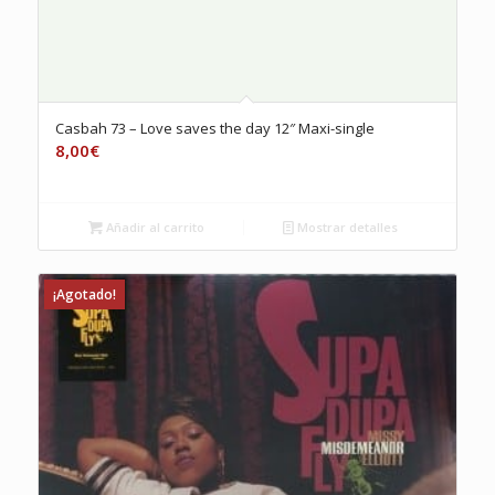
Casbah 73 – Love saves the day 12″ Maxi-single
8,00
€
Añadir al carrito
Mostrar detalles
¡Agotado!