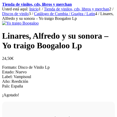
Tienda de vinilos, cds, libros y merchan
Usted está aquí:
Inicio
1
/
Tienda de vinilos, cds, libros y merchan
2
/
Discos de vinilo
3
/
Catálogo de Cumbia / Guajira / Latin
4
/
Linares,
Alfredo y su sonora – Yo traigo Boogaloo Lp
Linares, Alfredo y su sonora –
Yo traigo Boogaloo Lp
24,50
€
Formato: Disco de Vinilo Lp
Estado: Nuevo
Label: Vampisoul
Año: Reedición
País: España
¡Agotado!