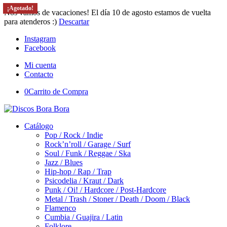
¡Agotado!
¡Agotado!
¡Agotado!
¡Agotado!
Nos vamos de vacaciones! El día 10 de agosto estamos de vuelta
para atenderos :)
Descartar
Instagram
Facebook
Mi cuenta
Contacto
0
Carrito de Compra
Catálogo
Pop / Rock / Indie
Rock’n’roll / Garage / Surf
Soul / Funk / Reggae / Ska
Jazz / Blues
Hip-hop / Rap / Trap
Psicodelia / Kraut / Dark
Punk / Oi! / Hardcore / Post-Hardcore
Metal / Trash / Stoner / Death / Doom / Black
Flamenco
Cumbia / Guajira / Latin
Folklore