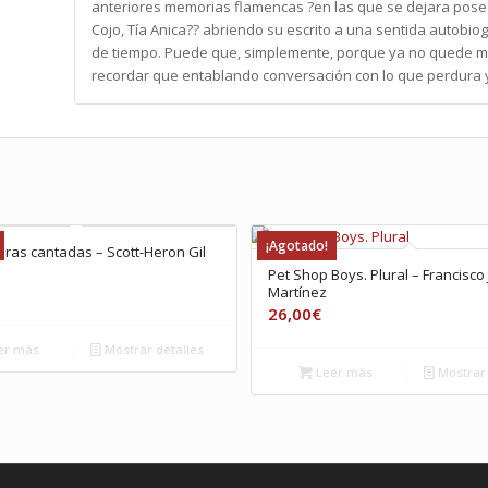
anteriores memorias flamencas ?en las que se dejara posee
Cojo, Tía Anica?? abriendo su escrito a una sentida autobi
de tiempo. Puede que, simplemente, porque ya no quede má
recordar que entablando conversación con lo que perdura y
¡Agotado!
oras cantadas – Scott-Heron Gil
Pet Shop Boys. Plural – Francisco
Martínez
26,00
€
er más
Mostrar detalles
Leer más
Mostrar 