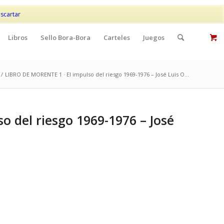
Mi cuenta
Contacto
scartar
Libros
Sello Bora-Bora
Carteles
Juegos
/
LIBRO DE MORENTE 1 · El impulso del riesgo 1969-1976 – José Luis O...
o del riesgo 1969-1976 – José