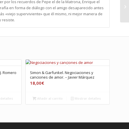
r por los recuerdos de Pepe el de la Matrona, Enrique el
ografía en forma de diálogo con el amigo desaparecido antes
s «viejo superviviente» que él mismo, ni mejor manera de
 resiste.
 J. Romero
Simon & Garfunkel. Negociaciones y
canciones de amor. – Javier Márquez
18,00
€
detalles
Añadir al carrito
Mostrar detalles