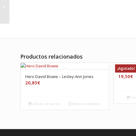
Gordon, Kim – The
Collective Lp Ed.
Limitada tiendas Indies
Productos relacionados
¡Agotado!
Con las h
19,50
€
Hero David Bowie – Lesley-Ann Jones
20,85
€
Le
Añadir al carrito
Mostrar detalles