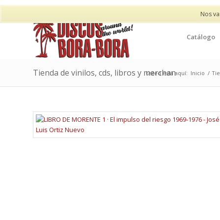
Nos va
Catálogo
Tienda de vinilos, cds, libros y merchan
Usted está aquí:
Inicio
/
Tie