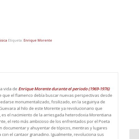
úsica
Etiqueta:
Enrique Morente
la vida de
Enrique Morente durante el periodo (1969-1976)
de que el flamenco debía buscar nuevas perspectivas desde
quedarse monumentalizado, fosilizado, en la seguiriya de
 Guevara al hilo de este Morente ya revolucionario que
, es el nacimiento de la arriesgada heterodoxia Morentiana
nte, el reto más ambicioso de los enfrentados por el Poeta
on documentar y ahuyentar de tópicos, mentiras y lugares
 con el cantaor granadino. Igualmente, revoluciona sus