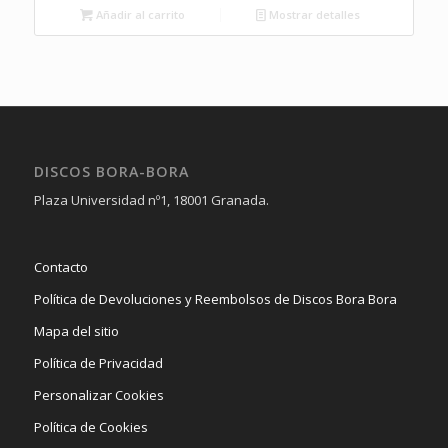
era:
es:
Añadir al carrito
Mostrar detalles
20,00€.
16,00€.
DISCOS BORA-BORA
Plaza Universidad nº1, 18001 Granada.
Contacto
Política de Devoluciones y Reembolsos de Discos Bora Bora
Mapa del sitio
Política de Privacidad
Personalizar Cookies
Política de Cookies