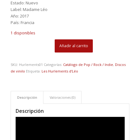
Estado: Nuevo
Label: Madame Léo
Año: 2017
País: Francia
1 disponibles
Añadir al carrito
SKU:
Hurlements01
Categorías:
Catálogo de Pop / Rock / Indie
,
Discos
de vinilo
Etiqueta:
Les Hurlements d'Léo
Descripción
Valoraciones (0)
Descripción