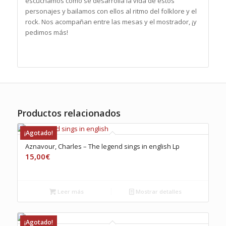
escuchamos cómo se desarrolla la vida de estos
personajes y bailamos con ellos al ritmo del folklore y el
rock. Nos acompañan entre las mesas y el mostrador, ¡y
pedimos más!
Productos relacionados
¡Agotado!
Aznavour, Charles – The legend sings in english Lp
15,00
€
Leer más
Mostrar detalles
¡Agotado!