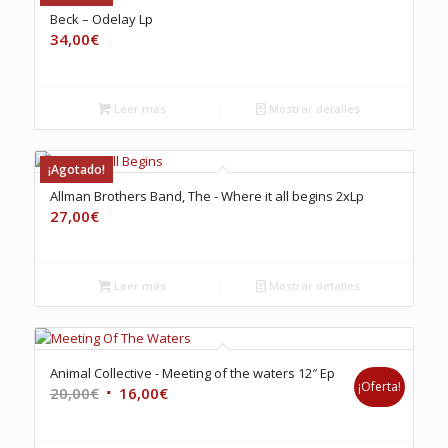
Beck – Odelay Lp
34,00
€
Leer más
Mostrar detalles
¡Agotado!
Allman Brothers Band, The ‎- Where it all begins 2xLp
27,00
€
Leer más
Mostrar detalles
Animal Collective ‎- Meeting of the waters 12″ Ep
¡Oferta!
El
El
20,00
€
16,00
€
precio
precio
original
actual