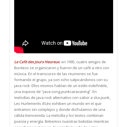
Le Café des Jours Heureux
: en 1995, cuatro amigos de
Burdeos se organizaron y fueron de un café a otro con
música. En el transcurso de las reuniones se fue
formando el grupo, ya son ocho salpicándonos con su
java rock. Ellos mismos hablan de un estilo indefinible,
una especie de “java-song-punkcaravaning”. En
melodías de java rock alternativo con sabor a ska punk,
Les Hurlements d’Léo exhiben un mundo en el que
entramos sin complejos y donde disfrutamos de una
cálida bienvenida. La melodía y los textos combinan
poesía y energía. Bebemos nuestras bebidas mientras