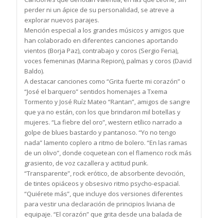
perder ni un ápice de su personalidad, se atreve a
explorar nuevos parajes.
Mención especial a los grandes músicos y amigos que
han colaborado en diferentes canciones aportando
vientos (Borja Paz), contrabajo y coros (Sergio Feria),
voces femeninas (Marina Repion), palmas y coros (David
Baldo).
A destacar canciones como “Grita fuerte mi corazón” o
“José el barquero” sentidos homenajes a Txema
Tormento y José Ruíz Mateo “Rantan”, amigos de sangre
que ya no están, con los que brindaron mil botellas y
mujeres. “La fiebre del oro”, western etílico narrado a
golpe de blues bastardo y pantanoso. “Yo no tengo
nada” lamento coplero a ritmo de bolero. “En las ramas
de un olivo”, donde coquetean con el flamenco rock más
grasiento, de voz cazallera y actitud punk.
“Transparente”, rock erótico, de absorbente devoción,
de tintes opiáceos y obsesivo ritmo psycho-espacial.
“Quiérete más”, que incluye dos versiones diferentes
para vestir una declaración de principios liviana de
equipaje. “El corazón” que grita desde una balada de