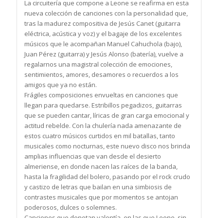
La circuitería que compone a
Leone
se reafirma en esta
nueva colección de canciones con la personalidad que,
tras la madurez compositiva de Jesús Canet (guitarra
eléctrica, acústica y voz) y el bagaje de los excelentes
músicos que le acompañan Manuel Cahuchola (bajo),
Juan Pérez (guitarra) y Jesús Alonso (batería), vuelve a
regalarnos una magistral colección de emociones,
sentimientos, amores, desamores o recuerdos a los
amigos que ya no están.
Frágiles composiciones envueltas en canciones que
llegan para quedarse. Estribillos pegadizos, guitarras
que se pueden cantar, líricas de gran carga emocional y
actitud rebelde. Con la chulería nada amenazante de
estos cuatro músicos curtidos en mil batallas, tanto
musicales como nocturnas, este nuevo disco nos brinda
amplias influencias que van desde el desierto
almeriense, en donde nacen las raíces de la banda,
hasta la fragilidad del bolero, pasando por el rock crudo
y castizo de letras que bailan en una simbiosis de
contrastes musicales que por momentos se antojan
poderosos, dulces o solemnes.
Canciones que denotan valentía, en las que
Leone
, sin