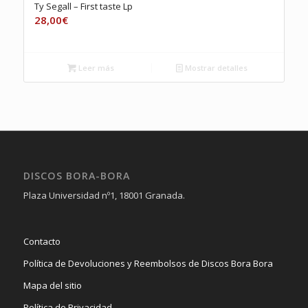
Ty Segall – First taste Lp
28,00
€
Leer más
Mostrar detalles
DISCOS BORA-BORA
Plaza Universidad nº1, 18001 Granada.
Contacto
Política de Devoluciones y Reembolsos de Discos Bora Bora
Mapa del sitio
Política de Privacidad