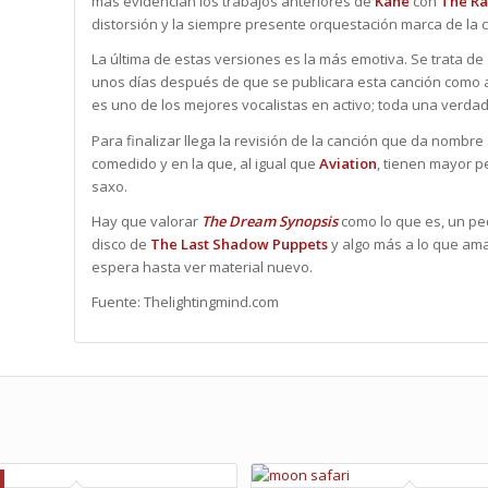
más evidencian los trabajos anteriores de
Kane
con
The Ra
distorsión y la siempre presente orquestación marca de la 
La última de estas versiones es la más emotiva. Se trata de
unos días después de que se publicara esta canción como 
es uno de los mejores vocalistas en activo; toda una verdad
Para finalizar llega la revisión de la canción que da nombre 
comedido y en la que, al igual que
Aviation
, tienen mayor p
saxo.
Hay que valorar
The Dream Synopsis
como lo que es, un pe
disco de
The Last Shadow Puppets
y algo más a lo que am
espera hasta ver material nuevo.
Fuente: Thelightingmind.com