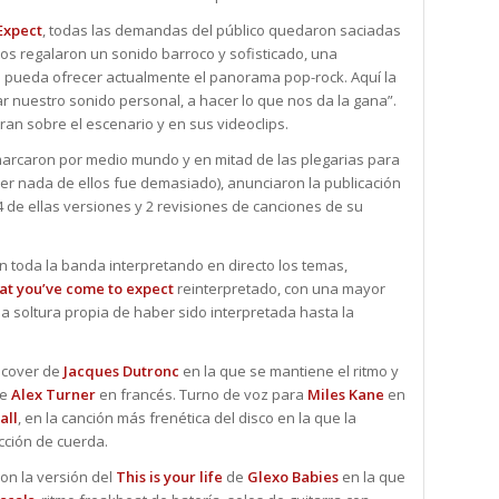
Expect
, todas las demandas del público quedaron saciadas
os regalaron un sonido barroco y sofisticado, una
os pueda ofrecer actualmente el panorama pop-rock. Aquí la
r nuestro sonido personal, a hacer lo que nos da la gana”.
ran sobre el escenario y en sus videoclips.
 marcaron por medio mundo y en mitad de las plegarias para
ber nada de ellos fue demasiado), anunciaron la publicación
 de ellas versiones y 2 revisiones de canciones de su
 toda la banda interpretando en directo los temas,
at you’ve come to expect
reinterpretado, con una mayor
a soltura propia de haber sido interpretada hasta la
a cover de
Jacques Dutronc
en la que se mantiene el ritmo y
de
Alex Turner
en francés. Turno de voz para
Miles Kane
en
all
, en la canción más frenética del disco en la que la
cción de cuerda.
con la versión del
This is your life
de
Glexo Babies
en la que