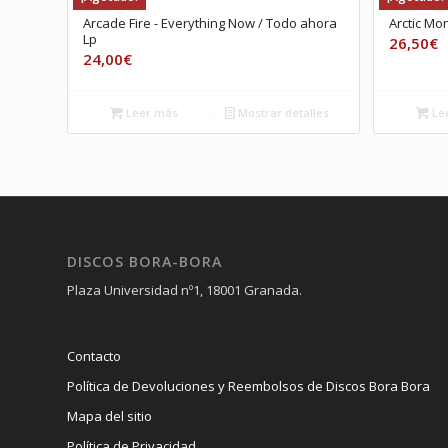
Arcade Fire ‎- Everything Now / Todo ahora
Arctic Mo
Lp
26,50
€
24,00
€
Leer más
Mostrar detalles
Le
DISCOS BORA-BORA
Plaza Universidad nº1, 18001 Granada.
Contacto
Política de Devoluciones y Reembolsos de Discos Bora Bora
Mapa del sitio
Política de Privacidad