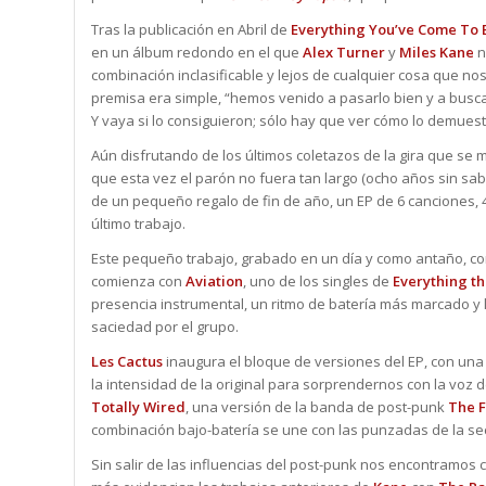
Tras la publicación en Abril de
Everything You’ve Come To 
en un álbum redondo en el que
Alex Turner
y
Miles Kane
n
combinación inclasificable y lejos de cualquier cosa que n
premisa era simple, “hemos venido a pasarlo bien y a busca
Y vaya si lo consiguieron; sólo hay que ver cómo lo demuest
Aún disfrutando de los últimos coletazos de la gira que se
que esta vez el parón no fuera tan largo (ocho años sin sa
de un pequeño regalo de fin de año, un EP de 6 canciones, 4
último trabajo.
Este pequeño trabajo, grabado en un día y como antaño, con
comienza con
Aviation
, uno de los singles de
Everything th
presencia instrumental, un ritmo de batería más marcado y l
saciedad por el grupo.
Les Cactus
inaugura el bloque de versiones del EP, con un
la intensidad de la original para sorprendernos con la voz 
Totally Wired
, una versión de la banda de post-punk
The F
combinación bajo-batería se une con las punzadas de la se
Sin salir de las influencias del post-punk nos encontramos 