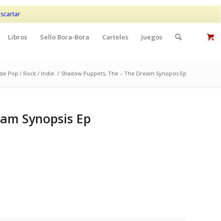
Mi cuenta
Contacto
scartar
Libros
Sello Bora-Bora
Carteles
Juegos
de Pop / Rock / Indie
/
Shadow Puppets, The – The Dream Synopsis Ep
eam Synopsis Ep