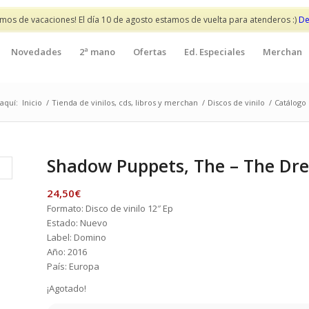
mos de vacaciones! El día 10 de agosto estamos de vuelta para atenderos :)
De
Novedades
2ª mano
Ofertas
Ed. Especiales
Merchan
aquí:
Inicio
/
Tienda de vinilos, cds, libros y merchan
/
Discos de vinilo
/
Catálogo 
Shadow Puppets, The – The Dr
24,50
€
Formato: Disco de vinilo 12″ Ep
Estado: Nuevo
Label: Domino
Año: 2016
País: Europa
¡Agotado!