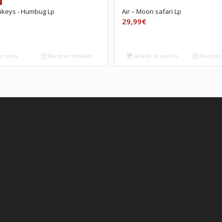
nkeys ‎- Humbug Lp
Air – Moon safari Lp
29,99
€
er más
Mostrar detalles
Añadir al carrito
Mostrar 