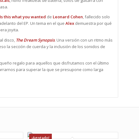
scals
, ritmo freakbeat de batería, solos de guitarra con
casa.
Is this what you wanted
de
Leonard Cohen
, fallecido solo
adelanto del EP. Un tema en el que
Alex
demuestra por qué
era joyita.
al disco,
The Dream Synopsis
. Una versión con un ritmo más
eso la sección de cuerda y la inclusión de los sonidos de
queño regalo para aquellos que disfrutamos con el último
arrarnos para superar la que se presupone como larga
¡Agotado!