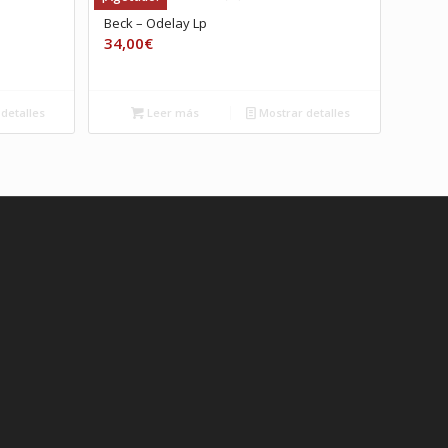
Beck – Odelay Lp
34,00
€
detalles
Leer más
Mostrar detalles