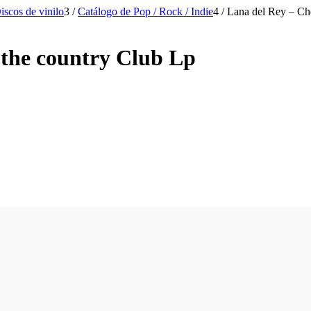
iscos de vinilo
3
/
Catálogo de Pop / Rock / Indie
4
/
Lana del Rey – Che
 the country Club Lp