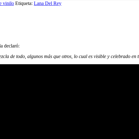
e vinilo
Etiqueta:
Lana Del Rey
a declaró:
cla de todo, algunos más que otros, lo cual es visible y celebrado en 