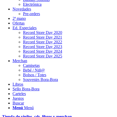
Electrónica
Novedades
Pre-orders
2ª mano
Ofertas
Ed. Especiales
Record Store Day 2020
Record Store Day 2021
Record Store Day 2022
Record Store Day 2023
Record Store Day 2024
Record Store Day 2025
Merchan
Camisetas
Bebé / Niñ@
Bolsos / Totes
Souvenirs Bora-Bora
Libros
Sello Bora-Bora
Carteles
Juegos
Buscar
Menú
Menú
Tienda de vinilos, cds, libros y merchan