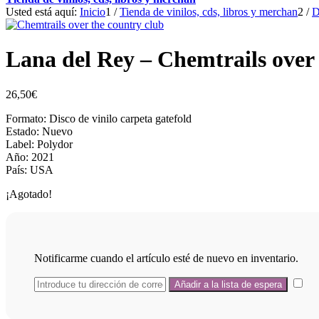
Usted está aquí:
Inicio
1
/
Tienda de vinilos, cds, libros y merchan
2
/
D
Lana del Rey – Chemtrails over
26,50
€
Formato: Disco de vinilo carpeta gatefold
Estado: Nuevo
Label: Polydor
Año: 2021
País: USA
¡Agotado!
Notificarme cuando el artículo esté de nuevo en inventario.