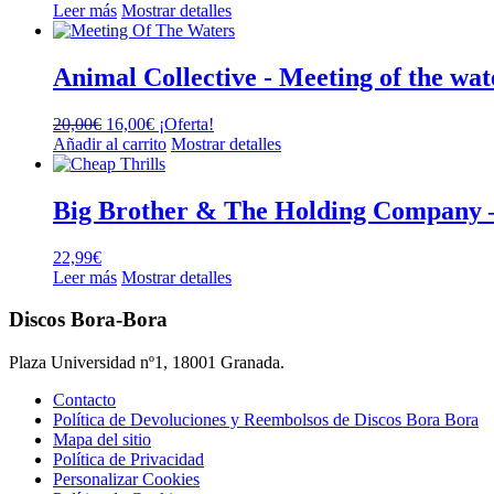
Leer más
Mostrar detalles
Animal Collective ‎- Meeting of the wa
El
El
20,00
€
16,00
€
¡Oferta!
precio
precio
Añadir al carrito
Mostrar detalles
original
actual
era:
es:
20,00€.
16,00€.
Big Brother & The Holding Company –
22,99
€
Leer más
Mostrar detalles
Discos Bora-Bora
Plaza Universidad nº1, 18001 Granada.
Contacto
Política de Devoluciones y Reembolsos de Discos Bora Bora
Mapa del sitio
Política de Privacidad
Personalizar Cookies