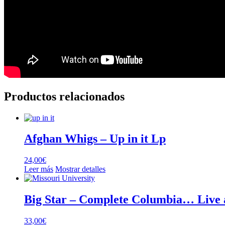
Productos relacionados
Afghan Whigs ‎– Up in it Lp
24,00
€
Leer más
Mostrar detalles
Big Star – Complete Columbia… Live a
33,00
€