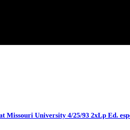
t Missouri University 4/25/93 2xLp Ed. es