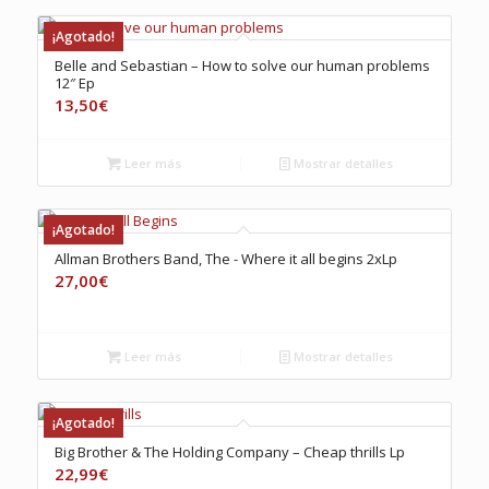
¡Agotado!
Belle and Sebastian – How to solve our human problems
12″ Ep
13,50
€
Leer más
Mostrar detalles
¡Agotado!
Allman Brothers Band, The ‎- Where it all begins 2xLp
27,00
€
Leer más
Mostrar detalles
¡Agotado!
Big Brother & The Holding Company – Cheap thrills Lp
22,99
€