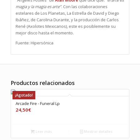
“Ángeles Fósiles” de
Alan Moore
que dice que:
“el arte es
magia y la magia es arte”
. Con las colaboraciones
estelares de Los Planetas, La Estrella de David y Diego
Ibáñez, de Carolina Durante, y la producción de Carlos
René (Axolotes Mexicanos), este es posiblemente su
mejor disco hasta el momento.
Fuente: Hipersónica
Productos relacionados
¡Agotado!
Arcade Fire ‎- Funeral Lp
24,50
€
Leer más
Mostrar detalles