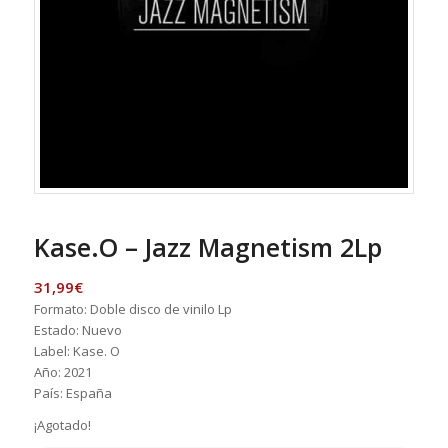
Kase.O – Jazz Magnetism 2Lp
31,99
€
Formato: Doble disco de vinilo Lp
Estado: Nuevo
Label: Kase. O
Año: 2021
País: España
¡Agotado!