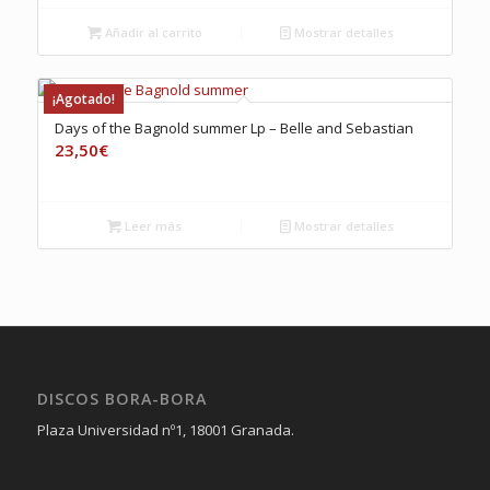
Añadir al carrito
Mostrar detalles
¡Agotado!
Days of the Bagnold summer Lp – Belle and Sebastian
23,50
€
Leer más
Mostrar detalles
DISCOS BORA-BORA
Plaza Universidad nº1, 18001 Granada.