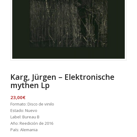
Karg, Jürgen – Elektronische
mythen Lp
23,00
€
Formato: Disco de vinilo
Estado: Nuevo
Label: Bureau B
Año: Reedición de 2016
País: Alemania