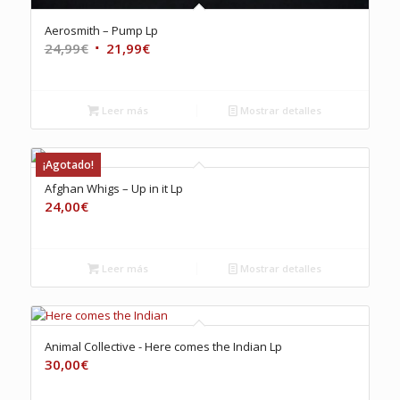
Aerosmith – Pump Lp
El
El
24,99
€
21,99
€
precio
precio
original
actual
era:
es:
Leer más
Mostrar detalles
24,99€.
21,99€.
¡Agotado!
Afghan Whigs ‎– Up in it Lp
24,00
€
Leer más
Mostrar detalles
Animal Collective ‎- Here comes the Indian Lp
30,00
€