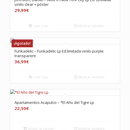
vinilo clear + póster
29,99
€
Leer más
Mostrar detalles
¡Agotado!
Funkadelic – Funkadelic Lp Ed.limitada vinilo purple
transparent
36,99
€
Leer más
Mostrar detalles
Apartamentos Acapulco – *El Año del Tigre Lp
22,50
€
Añadir al carrito
Mostrar detalles