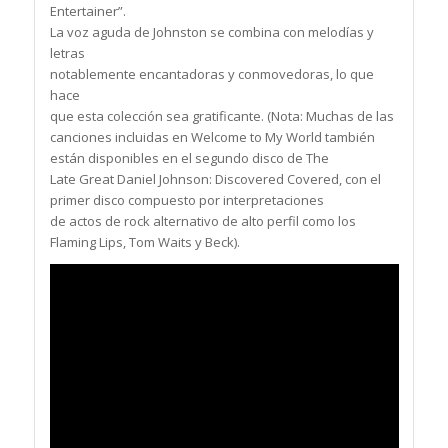
Entertainer”.
La voz aguda de Johnston se combina con melodías y
letras
notablemente encantadoras y conmovedoras, lo que
hace
que esta colección sea gratificante. (Nota: Muchas de las
canciones incluidas en Welcome to My World también
están disponibles en el segundo disco de The
Late Great Daniel Johnson: Discovered Covered, con el
primer disco compuesto por interpretaciones
de actos de rock alternativo de alto perfil como los
Flaming Lips, Tom Waits y Beck).