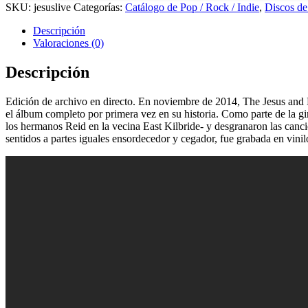
SKU:
jesuslive
Categorías:
Catálogo de Pop / Rock / Indie
,
Discos de
Descripción
Valoraciones (0)
Descripción
Edición de archivo en directo. En noviembre de 2014, The Jesus and 
el álbum completo por primera vez en su historia. Como parte de la 
los hermanos Reid en la vecina East Kilbride- y desgranaron las canci
sentidos a partes iguales ensordecedor y cegador, fue grabada en vin