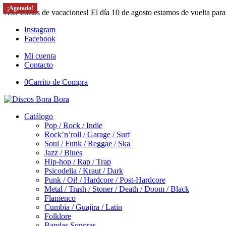
¡Agotado!
¡Agotado!
¡Agotado!
Nos vamos de vacaciones! El día 10 de agosto estamos de vuelta para
Instagram
Facebook
Mi cuenta
Contacto
0
Carrito de Compra
Catálogo
Pop / Rock / Indie
Rock’n’roll / Garage / Surf
Soul / Funk / Reggae / Ska
Jazz / Blues
Hip-hop / Rap / Trap
Psicodelia / Kraut / Dark
Punk / Oi! / Hardcore / Post-Hardcore
Metal / Trash / Stoner / Death / Doom / Black
Flamenco
Cumbia / Guajira / Latin
Folklore
Bandas Sonoras