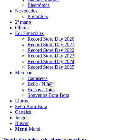
Electrónica
Novedades
Pre-orders
2ª mano
Ofertas
Ed. Especiales
Record Store Day 2020
Record Store Day 2021
Record Store Day 2022
Record Store Day 2023
Record Store Day 2024
Record Store Day 2025
Merchan
Camisetas
Bebé / Niñ@
Bolsos / Totes
Souvenirs Bora-Bora
Libros
Sello Bora-Bora
Carteles
Juegos
Buscar
Menú
Menú
Tienda de vinilos, cds, libros y merchan