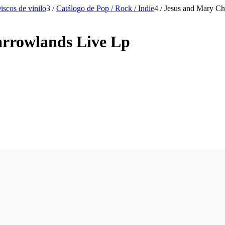
iscos de vinilo
3
/
Catálogo de Pop / Rock / Indie
4
/
Jesus and Mary Ch
arrowlands Live Lp