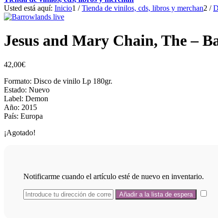
Usted está aquí:
Inicio
1
/
Tienda de vinilos, cds, libros y merchan
2
/
D
Jesus and Mary Chain, The – B
42,00
€
Formato: Disco de vinilo Lp 180gr.
Estado: Nuevo
Label: Demon
Año: 2015
País: Europa
¡Agotado!
Notificarme cuando el artículo esté de nuevo en inventario.