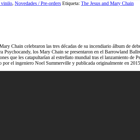
 vinilo
,
Novedades / Pre-orders
Etiqueta:
The Jesus and Mary Chain
Mary Chain celebraron las tres décadas de su incendiario álbum de debu
gira Psychocandy, los Mary Chain se presentaron en el Barrowland Bal
ones que les catapultarían al estrellato mundial tras el lanzamiento de
ilo por el ingeniero Noel Summerville y publicada originalmente en 2015