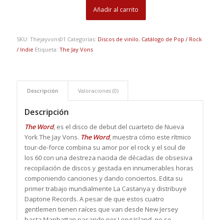
Añadir al carrito
SKU:
Thejayvons01
Categorías:
Discos de vinilo
,
Catálogo de Pop / Rock
/ Indie
Etiqueta:
The Jay Vons
Descripción
Valoraciones (0)
Descripción
The Word
, es el disco de debut del cuarteto de Nueva
York The Jay Vons.
The Word
, muestra cómo este rítmico
tour-de-force combina su amor por el rock y el soul de
los 60 con una destreza nacida de décadas de obsesiva
recopilación de discos y gestada en innumerables horas
componiendo canciones y dando conciertos. Edita su
primer trabajo mundialmente La Castanya y distribuye
Daptone Records. A pesar de que estos cuatro
gentlemen tienen raíces que van desde New Jersey
hasta Manhattan pasando por Long Island, no se