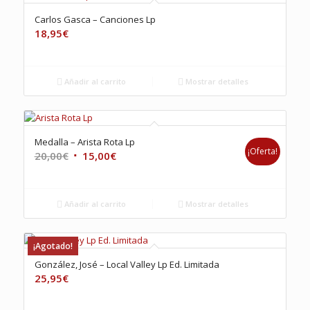
Carlos Gasca – Canciones Lp
18,95
€
Añadir al carrito
Mostrar detalles
Medalla – Arista Rota Lp
¡Oferta!
El
El
20,00
€
15,00
€
precio
precio
original
actual
era:
es:
Añadir al carrito
Mostrar detalles
20,00€.
15,00€.
¡Agotado!
González, José – Local Valley Lp Ed. Limitada
25,95
€