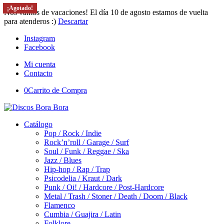
¡Agotado!
¡Agotado!
¡Agotado!
¡Agotado!
Nos vamos de vacaciones! El día 10 de agosto estamos de vuelta
para atenderos :)
Descartar
Instagram
Facebook
Mi cuenta
Contacto
0
Carrito de Compra
Catálogo
Pop / Rock / Indie
Rock’n’roll / Garage / Surf
Soul / Funk / Reggae / Ska
Jazz / Blues
Hip-hop / Rap / Trap
Psicodelia / Kraut / Dark
Punk / Oi! / Hardcore / Post-Hardcore
Metal / Trash / Stoner / Death / Doom / Black
Flamenco
Cumbia / Guajira / Latin
Folklore