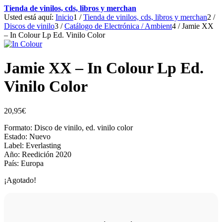
Tienda de vinilos, cds, libros y merchan
Usted está aquí:
Inicio
1
/
Tienda de vinilos, cds, libros y merchan
2
/
Discos de vinilo
3
/
Catálogo de Electrónica / Ambient
4
/
Jamie XX
– In Colour Lp Ed. Vinilo Color
Jamie XX – In Colour Lp Ed.
Vinilo Color
20,95
€
Formato: Disco de vinilo, ed. vinilo color
Estado: Nuevo
Label: Everlasting
Año: Reedición 2020
País: Europa
¡Agotado!